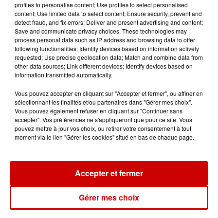
profiles to personalise content; Use profiles to select personalised
content; Use limited data to select content; Ensure security, prevent and
detect fraud, and fix errors; Deliver and present advertising and content;
Save and communicate privacy choices. These technologies may
Le Duel - Gagnez votre balade
process personal data such as IP address and browsing data to offer
en jet ski !
following functionalities: Identify devices based on information actively
requested; Use precise geolocation data; Match and combine data from
other data sources; Link different devices; Identify devices based on
information transmitted automatically.
Vous pouvez accepter en cliquant sur "Accepter et fermer", ou affiner en
sélectionnant les finalités et/ou partenaires dans "Gérer mes choix".
Vous pouvez également refuser en cliquant sur "Continuer sans
Podcasts
Voir plus
accepter". Vos préférences ne s'appliqueront que pour ce site. Vous
pouvez mettre à jour vos choix, ou retirer votre consentement à tout
moment via le lien "Gérer les cookies" situé en bas de chaque page.
Kelly Massol, figure
emblématique de
l'entrepreneuriat féminin
Accepter et fermer
Gérer mes choix
Aménager un school bus au
Canada et accueillir les bleus à