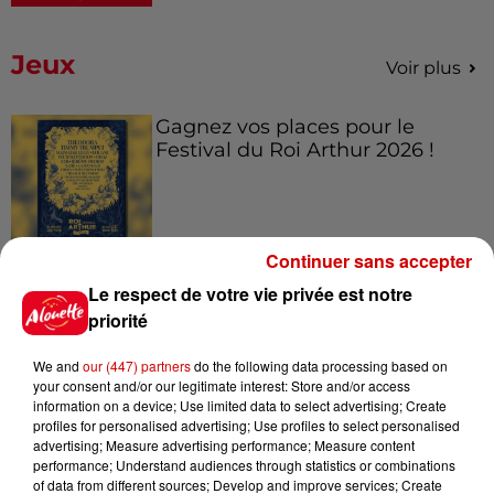
Jeux
Voir plus
Gagnez vos places pour le
Festival du Roi Arthur 2026 !
Continuer sans accepter
Gagnez vos entrées pour le
Le respect de votre vie privée est notre
Musée du Sport Automobile au
priorité
Mans !
We and
our (447) partners
do the following data processing based on
your consent and/or our legitimate interest: Store and/or access
information on a device; Use limited data to select advertising; Create
Alouette vous invite à
profiles for personalised advertising; Use profiles to select personalised
Futuroscope Xperiences !
advertising; Measure advertising performance; Measure content
performance; Understand audiences through statistics or combinations
of data from different sources; Develop and improve services; Create