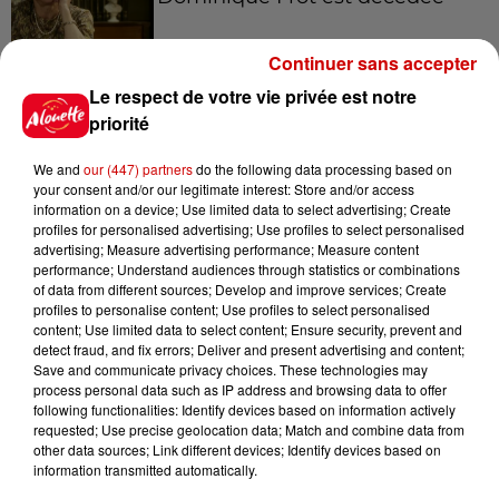
Continuer sans accepter
Le respect de votre vie privée est notre
11h12
L’église de cette commune
priorité
d’Indre-et-Loire a été
cambriolée, deux...
We and
our (447) partners
do the following data processing based on
your consent and/or our legitimate interest: Store and/or access
information on a device; Use limited data to select advertising; Create
profiles for personalised advertising; Use profiles to select personalised
10h20
advertising; Measure advertising performance; Measure content
Incendies suspects en Deux-
performance; Understand audiences through statistics or combinations
of data from different sources; Develop and improve services; Create
Sèvres et en Maine-et-Loire :
profiles to personalise content; Use profiles to select personalised
un...
content; Use limited data to select content; Ensure security, prevent and
detect fraud, and fix errors; Deliver and present advertising and content;
Save and communicate privacy choices. These technologies may
process personal data such as IP address and browsing data to offer
8h49
following functionalities: Identify devices based on information actively
Rennes : enquête ouverte après
requested; Use precise geolocation data; Match and combine data from
un accident impliquant un
other data sources; Link different devices; Identify devices based on
conducteur...
information transmitted automatically.