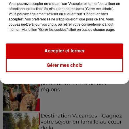
Vous pouvez accepter en cliquant sur "Accepter et fermer", ou affiner en
sélectionnant les finalités et/ou partenaires dans "Gérer mes choix".
Vous pouvez également refuser en cliquant sur "Continuer sans
accepter". Vos préférences ne s'appliqueront que pour ce site. Vous
Jeux
Voir plus
pouvez mettre à jour vos choix, ou retirer votre consentement à tout
moment via le lien "Gérer les cookies" situé en bas de chaque page.
Gagnez vos places pour le
festival Marché Gourmand 2026
Accepter et fermer
à Coulon !
Gérer mes choix
Le Duel - Gagnez vos entrées
pour l'un des zoos de nos
régions !
Destination Vacances - Gagnez
votre séjour en famille au cœur
de la...