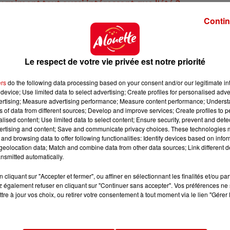
t vraiment tout aussi intéressant que l'été ?
Contin
 qui est tellement
diversifié dans les paysages
. Moi qui 
 un peu partout dans ce Finistère, je m’aperçois qu’il y a
é de notre département,
tout simplement. Comme je le d
n loin des surfréquentations. Notre Finistère est grand,
Le respect de votre vie privée est notre priorité
raiment d’être visité et découvert en hiver.
ers
do the following data processing based on your consent and/or our legitimate int
device; Use limited data to select advertising; Create profiles for personalised adver
vertising; Measure advertising performance; Measure content performance; Unders
 de cette nouvelle campagne de communication, est
ns of data from different sources; Develop and improve services; Create profiles to 
r dans ce guide au format de poche ?
alised content; Use limited data to select content; Ensure security, prevent and detect
ertising and content; Save and communicate privacy choices. These technologies
roits connus et d’autres qui le sont moins. Quelques
and browsing data to offer following functionalities: Identify devices based on infor
e départemental Breton à Quimper, le château de
eolocation data; Match and combine data from other data sources; Link different de
nsmitted automatically.
e carte. Cette année, on a décidé de monter en puissance 
es qui donne vraiment
l’envie aux vacanciers, mais
cliquant sur "Accepter et fermer", ou affiner en sélectionnant les finalités et/ou pa
 également refuser en cliquant sur "Continuer sans accepter". Vos préférences ne 
tre à jour vos choix, ou retirer votre consentement à tout moment via le lien "Gérer 
 des évènements. C'est bien cela ?