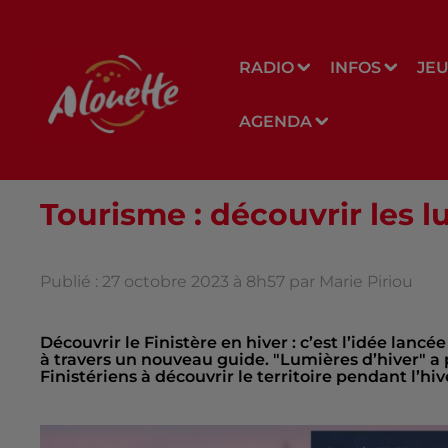
RADIO
INFOS
JE
AGENDA
Tourisme : découvrir les l
Publié : 27 octobre 2023 à 8h57 par Marie Piriou
Découvrir le Finistère en hiver : c’est l’idée lanc
à travers un nouveau guide. "Lumières d’hiver" a po
Finistériens à découvrir le territoire pendant l’hiv