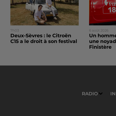
7h03
6 août 2026
Deux-Sèvres : le Citroën
Un homme
C15 a le droit à son festival
une noyad
Finistère
RADIO
I