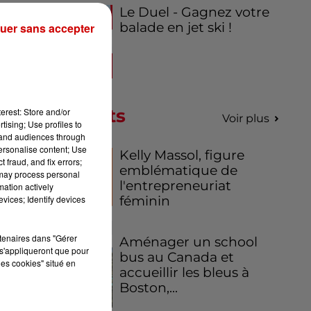
Le Duel - Gagnez votre
balade en jet ski !
uer sans accepter
ai
is
Podcasts
erest: Store and/or
Voir plus
tising; Use profiles to
tand audiences through
personalise content; Use
Kelly Massol, figure
 fraud, and fix errors;
emblématique de
 may process personal
l'entrepreneuriat
mation actively
féminin
vices; Identify devices
et
rtenaires dans "Gérer
Aménager un school
s'appliqueront que pour
bus au Canada et
les cookies" situé en
accueillir les bleus à
Boston,...