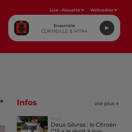
Live :
Alouette
Webradios
Ensemble
CORNEILLE & VITAA
Infos
re
Voir plus
7h03
Deux-Sèvres : le Citroën
C15 a le droit à son