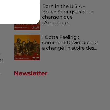
Born in the U.S.A -
Bruce Springsteen : la
chanson que
l’Amérique...
I Gotta Feeling :
comment David Guetta
a changé l’histoire des...
r
et
.
Newsletter