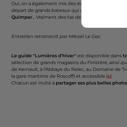
Oui, on a également mis des évènements. On a 
départ de grands bateaux qui va être fantastique, d
Quimper
... Vraiment des tas de choses à découvrir d
Entretien retranscrit par Mikaël Le Gac
Le guide "Lumières d’hiver"
est disponible dans
t
sélection de grands magasins du Finistère, ainsi q
de Kernault, à l’Abbaye du Relec, au Domaine de Tr
la gare maritime de Roscoff) et accessible
ici
.
Chacun est invité à
partager ses plus belles photo