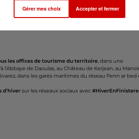
notamment mis
l’Arkéa Ultim Challenge de Brest
, avec ce
Gérer mes choix
Accepter et fermer
ébut janvier. On a aussi mis
l’Open de Tennis de
ans ce livret.
ous les offices de tourisme du territoire
, dans une
u’à l’Abbaye de Daoulas, au Château de Kerjean, au Manoi
évarez, dans les gares maritimes du réseau Penn ar bed 
s d’hiver
sur les réseaux sociaux avec
#HiverEnFinistere