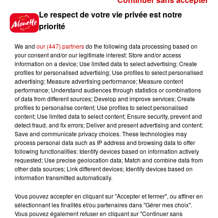
Le respect de votre vie privée est notre
5 août 2026
priorité
Violences conjugales : le chef
Jean Imbert (Top Chef) rattrapé
We and
our (447) partners
do the following data processing based on
par...
your consent and/or our legitimate interest: Store and/or access
information on a device; Use limited data to select advertising; Create
profiles for personalised advertising; Use profiles to select personalised
advertising; Measure advertising performance; Measure content
5 août 2026
performance; Understand audiences through statistics or combinations
"Attention au démarchage
of data from different sources; Develop and improve services; Create
abusif" : la préfecture de la
profiles to personalise content; Use profiles to select personalised
Gironde...
content; Use limited data to select content; Ensure security, prevent and
detect fraud, and fix errors; Deliver and present advertising and content;
Save and communicate privacy choices. These technologies may
process personal data such as IP address and browsing data to offer
5 août 2026
following functionalities: Identify devices based on information actively
À LA UNE : incendie à La
requested; Use precise geolocation data; Match and combine data from
other data sources; Link different devices; Identify devices based on
Rochelle, mégaferme de
information transmitted automatically.
saumons et succès...
Vous pouvez accepter en cliquant sur "Accepter et fermer", ou affiner en
sélectionnant les finalités et/ou partenaires dans "Gérer mes choix".
Vous pouvez également refuser en cliquant sur "Continuer sans