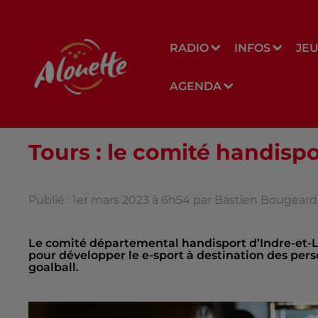
RADIO
INFOS
JE
AGENDA
Tours : le comité handisp
Publié : 1er mars 2023 à 6h54 par Bastien Bougeard
Le comité départemental handisport d’Indre-et-L
pour développer le e-sport à destination des per
goalball.