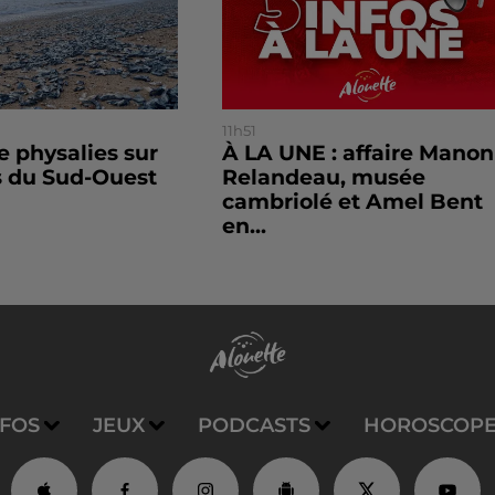
11h51
e physalies sur
À LA UNE : affaire Manon
s du Sud-Ouest
Relandeau, musée
cambriolé et Amel Bent
en...
NFOS
JEUX
PODCASTS
HOROSCOP