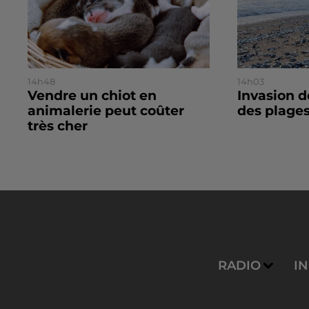
14h48
14h03
Vendre un chiot en
Invasion d
animalerie peut coûter
des plage
très cher
RADIO
I