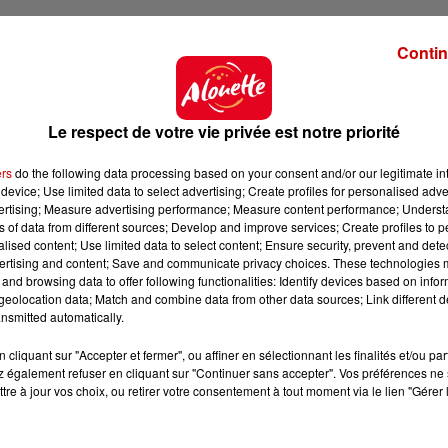
lté, c’est que
le e-sport à destination des personn
Contin
re département.
Plusieurs agences existent à Tours, ma
dhérents handicapés
". Pour Ambre Amédée, ce projet av
ape. "
Il y a beaucoup de freins à lever, comme
l’usage 
pour différentes personnes
". Le comité handisport esp
Le respect de votre vie privée est notre priorité
avec d’autres consoles et des ordinateurs.
ers
do the following data processing based on your consent and/or our legitimate int
device; Use limited data to select advertising; Create profiles for personalised adver
vertising; Measure advertising performance; Measure content performance; Unders
ent envisagée
ns of data from different sources; Develop and improve services; Create profiles to 
alised content; Use limited data to select content; Ensure security, prevent and detect
cipatif :
une section de goalball
. Le goalball est un sp
ertising and content; Save and communicate privacy choices. These technologies
and browsing data to offer following functionalities: Identify devices based on infor
joue avec deux équipes de trois joueurs. "
Le goalball 
eolocation data; Match and combine data from other data sources; Link different de
des valides peuvent y participer aussi. Tout le monde a 
nsmitted automatically.
uis son camp vers le but adverse pour marquer un point
oueurs de s’orienter et de se repérer pour tenter d’arrê
cliquant sur "Accepter et fermer", ou affiner en sélectionnant les finalités et/ou pa
 également refuser en cliquant sur "Continuer sans accepter". Vos préférences ne 
raine, cette dernière serait là aussi installée à Tours : "
tre à jour vos choix, ou retirer votre consentement à tout moment via le lien "Gérer 
à, le projet est estimé à 2 000 euros.
La campagne 
u mois de mars.