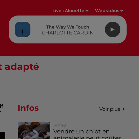
Live :
Alouette
Webradios
The Way We Touch
CHARLOTTE CARDIN
t adapté
Infos
if
Voir plus
e
14h48
Vendre un chiot en
animalerie peut coûter