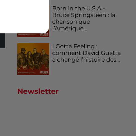
Born in the U.S.A -
Bruce Springsteen : la
chanson que
l’Amérique...
I Gotta Feeling :
comment David Guetta
a changé l’histoire des...
Newsletter