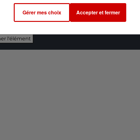
Gérer mes choix
Accepter et fermer
 du dépôt de cookies que vous avez exprimé. Si vous
 votre accord en cliquant sur le bouton ci-dessous.
her l'élément