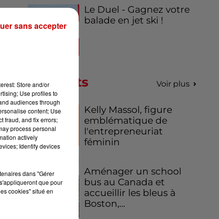
Le Duel - Gagnez votre
es
balade en jet ski !
uer sans accepter
is
ec
de
ère
Podcasts
Voir plus
erest: Store and/or
tising; Use profiles to
tand audiences through
Kelly Massol, figure
personalise content; Use
emblématique de
 fraud, and fix errors;
ort
 may process personal
l'entrepreneuriat
mation actively
est
féminin
vices; Identify devices
les
 et
Aménager un school
ter
rtenaires dans "Gérer
bus au Canada et
s'appliqueront que pour
Au
les cookies" situé en
accueillir les bleus à
de
Boston,...