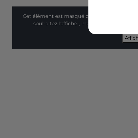
Cet élément est masqué compte-tenu du refus
souhaitez l'afficher, merci de nous donner
Affic