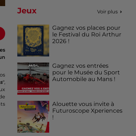
Jeux
Voir plus
Gagnez vos places pour
le Festival du Roi Arthur
2026 !
es
un
Gagnez vos entrées
pour le Musée du Sport
os
Automobile au Mans !
es
",
ux
de
Alouette vous invite à
ts
Futuroscope Xperiences
!