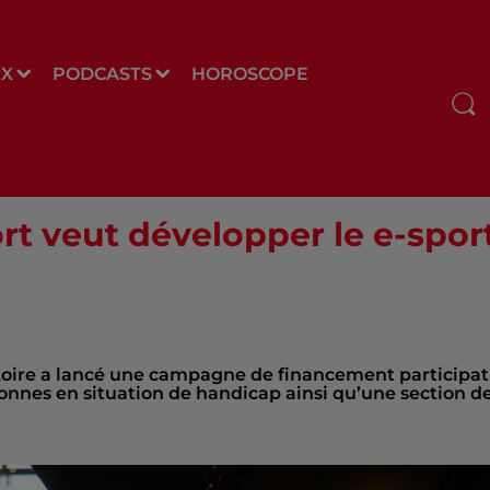
UX
PODCASTS
HOROSCOPE
ort veut développer le e-spor
oire a lancé une campagne de financement participat
sonnes en situation de handicap ainsi qu’une section d