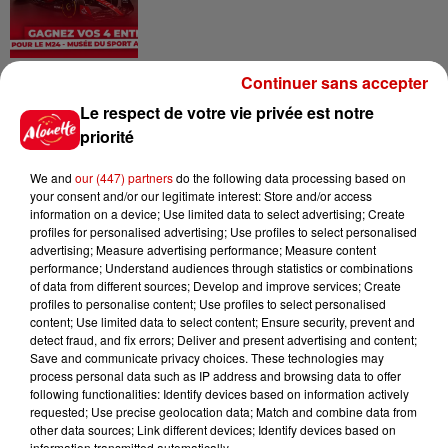
Alouette vous invite à
Continuer sans accepter
Futuroscope Xperiences !
Le respect de votre vie privée est notre
priorité
We and
our (447) partners
do the following data processing based on
your consent and/or our legitimate interest: Store and/or access
Le Duel - Gagnez votre balade
information on a device; Use limited data to select advertising; Create
en jet ski !
profiles for personalised advertising; Use profiles to select personalised
advertising; Measure advertising performance; Measure content
performance; Understand audiences through statistics or combinations
of data from different sources; Develop and improve services; Create
profiles to personalise content; Use profiles to select personalised
content; Use limited data to select content; Ensure security, prevent and
detect fraud, and fix errors; Deliver and present advertising and content;
Save and communicate privacy choices. These technologies may
Podcasts
process personal data such as IP address and browsing data to offer
Voir plus
following functionalities: Identify devices based on information actively
requested; Use precise geolocation data; Match and combine data from
other data sources; Link different devices; Identify devices based on
Kelly Massol, figure
information transmitted automatically.