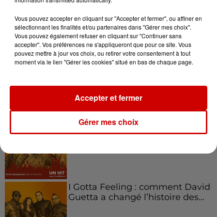
emblématique de
l'entrepreneuriat féminin
Vous pouvez accepter en cliquant sur "Accepter et fermer", ou affiner en
sélectionnant les finalités et/ou partenaires dans "Gérer mes choix".
Vous pouvez également refuser en cliquant sur "Continuer sans
accepter". Vos préférences ne s'appliqueront que pour ce site. Vous
pouvez mettre à jour vos choix, ou retirer votre consentement à tout
Aménager un school bus au
moment via le lien "Gérer les cookies" situé en bas de chaque page.
Canada et accueillir les bleus à
Boston,...
Accepter et fermer
Gérer mes choix
Born in the U.S.A - Bruce
Springsteen : la chanson que
l’Amérique...
I Gotta Feeling : comment David
Guetta a changé l’histoire des...