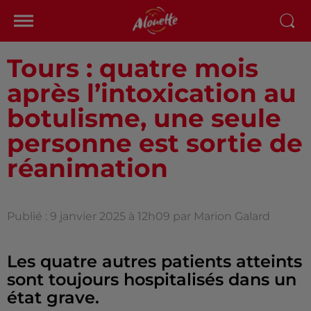
Tours : quatre mois
après l’intoxication au
botulisme, une seule
personne est sortie de
réanimation
Publié : 9 janvier 2025 à 12h09 par Marion Galard
Les quatre autres patients atteints
sont toujours hospitalisés dans un
état grave.