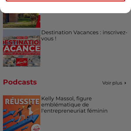
de la...
Destination Vacances : inscrivez-
vous !
Podcasts
Voir plus
Kelly Massol, figure
emblématique de
l'entrepreneuriat féminin