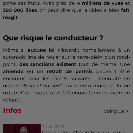
porte ses fruits. Avec près de
4 millions de vues
et
380 000 likes
, on peut dire que la vidéo a bien
fait
réagir
.
Que risque le conducteur ?
Même si
aucune loi
n'interdit formellement à un
automobiliste de rouler sur le terre-plein d'un rond-
point,
des sanctions
existent
tout de même. Une
amende
ou un
retrait de permis
peuvent être
encourus pour les motifs suivants : "
conduite en
dehors de la chaussée
", "
mise en danger de la vie
d'autrui
" et "
usage d'un téléphone tenu en main au
volant
".
Infos
Voir plus
7 août 2026
Pape Léon XIV en France : quel