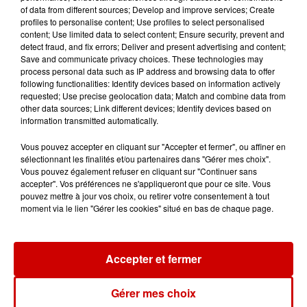
of data from different sources; Develop and improve services; Create
profiles to personalise content; Use profiles to select personalised
content; Use limited data to select content; Ensure security, prevent and
detect fraud, and fix errors; Deliver and present advertising and content;
Save and communicate privacy choices. These technologies may
Jeux
process personal data such as IP address and browsing data to offer
Voir plus
following functionalities: Identify devices based on information actively
requested; Use precise geolocation data; Match and combine data from
Gagnez vos places pour le
other data sources; Link different devices; Identify devices based on
information transmitted automatically.
festival Marché Gourmand 2026
à Coulon !
Vous pouvez accepter en cliquant sur "Accepter et fermer", ou affiner en
sélectionnant les finalités et/ou partenaires dans "Gérer mes choix".
Vous pouvez également refuser en cliquant sur "Continuer sans
accepter". Vos préférences ne s'appliqueront que pour ce site. Vous
pouvez mettre à jour vos choix, ou retirer votre consentement à tout
Le Duel - Gagnez vos entrées
moment via le lien "Gérer les cookies" situé en bas de chaque page.
pour l'un des zoos de nos
régions !
Accepter et fermer
Destination Vacances - Gagnez
Gérer mes choix
votre séjour en famille au cœur