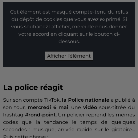
Cet élément est masqué compte-tenu du refus
du dépôt de cookies que vous avez exprimé. Si
vous souhaitez l'afficher, merci de nous donner
votre accord en cliquant sur le bouton ci-
dessous.
Afficher l'élément
La police réagit
Sur son compte TikTok,
la Police nationale
a publié à
son tour,
mercredi 6 mai
, une
vidéo
sous-titrée du
hashtag
#rond-point
. Un policier reprend les mêmes
codes que la tendance le temps de quelques
secondes : musique, arrivée rapide sur le giratoire…
Puis cette phrase :