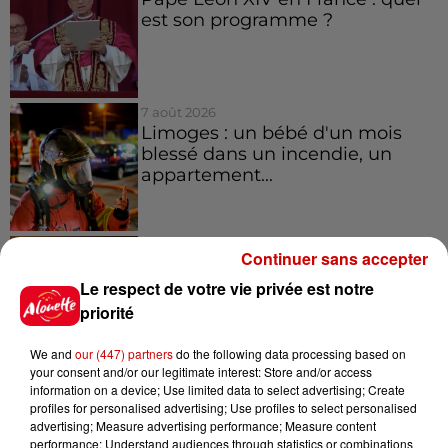
est son programme ?
7 août 2026
Limoges : un bébé d'un mois
blessé dans un incendie, un
appartement...
7 août 2026
Continuer sans accepter
Éclipse solaire : découvrez les
meilleurs spots d'observation
Le respect de votre vie privée est notre
du...
priorité
We and
our (447) partners
do the following data processing based on
your consent and/or our legitimate interest: Store and/or access
7 août 2026
information on a device; Use limited data to select advertising; Create
À LA UNE : professeur
profiles for personalised advertising; Use profiles to select personalised
condamné, repreneurs pour
advertising; Measure advertising performance; Measure content
Duralex et la...
performance; Understand audiences through statistics or combinations