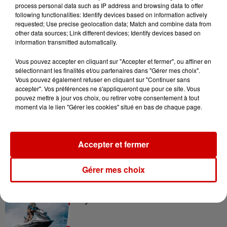
process personal data such as IP address and browsing data to offer
following functionalities: Identify devices based on information actively
requested; Use precise geolocation data; Match and combine data from
other data sources; Link different devices; Identify devices based on
information transmitted automatically.
Gagnez vos entrées pour le
Vous pouvez accepter en cliquant sur "Accepter et fermer", ou affiner en
Musée du Sport Automobile au
sélectionnant les finalités et/ou partenaires dans "Gérer mes choix".
Mans !
Vous pouvez également refuser en cliquant sur "Continuer sans
accepter". Vos préférences ne s'appliqueront que pour ce site. Vous
pouvez mettre à jour vos choix, ou retirer votre consentement à tout
moment via le lien "Gérer les cookies" situé en bas de chaque page.
Alouette vous invite à
Futuroscope Xperiences !
Accepter et fermer
Gérer mes choix
Le Duel - Gagnez votre balade
en jet ski !