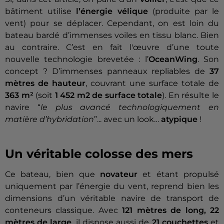
bâtiment utilise
l’énergie vélique
(produite par le
vent) pour se déplacer. Cependant, on est loin du
bateau bardé d’immenses voiles en tissu blanc. Bien
au contraire. C’est en fait l'œuvre d’une toute
nouvelle technologie brevetée : l’
OceanWing
. Son
concept ? D’immenses panneaux repliables de
37
mètres de hauteur
, couvrant une surface totale de
363 m²
(soit
1 452 m2 de surface totale
). En résulte le
navire “
le plus avancé technologiquement en
matière d’hybridation
”... avec un look…
atypique
!
Un véritable colosse des mers
Ce bateau, bien que
novateur
et étant propulsé
uniquement par l’énergie du vent, reprend bien les
dimensions d’un véritable navire de transport de
conteneurs classique. Avec
121 mètres de long, 22
mètres de large
, il dispose aussi de
21 couchettes
et