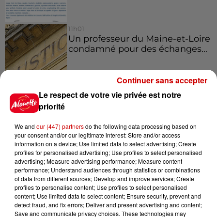
11h01
Un professeur du Maine-et-Loire
condamné pour des échanges...
Continuer sans accepter
Le respect de votre vie privée est notre
10h10
Duralex : trois repreneurs
priorité
potentiels
We and
our (447) partners
do the following data processing based on
your consent and/or our legitimate interest: Store and/or access
information on a device; Use limited data to select advertising; Create
profiles for personalised advertising; Use profiles to select personalised
advertising; Measure advertising performance; Measure content
performance; Understand audiences through statistics or combinations
Jeux
Voir plus
of data from different sources; Develop and improve services; Create
profiles to personalise content; Use profiles to select personalised
content; Use limited data to select content; Ensure security, prevent and
Gagnez vos places pour le
detect fraud, and fix errors; Deliver and present advertising and content;
Festival du Roi Arthur 2026 !
Save and communicate privacy choices. These technologies may