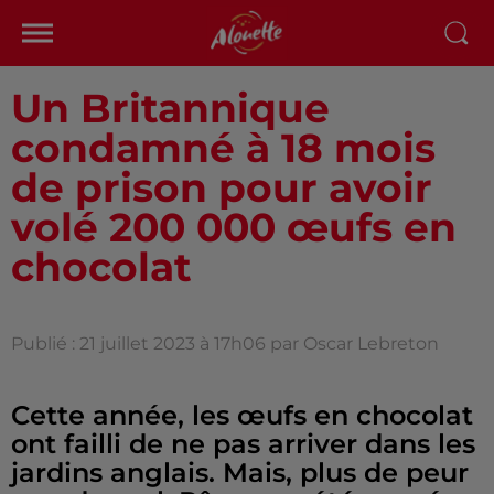
Un Britannique
condamné à 18 mois
de prison pour avoir
volé 200 000 œufs en
chocolat
Publié : 21 juillet 2023 à 17h06 par Oscar Lebreton
Cette année, les œufs en chocolat
ont failli de ne pas arriver dans les
jardins anglais. Mais, plus de peur