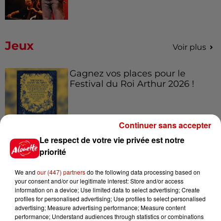
Jeux
Voir plus
Gagnez vos places pour le
Festival du Roi Arthur 2026 !
Continuer sans accepter
Gagnez vos entrées pour le
Le respect de votre vie privée est notre
Musée du Sport Automobile au
priorité
Mans !
We and
our (447) partners
do the following data processing based on
your consent and/or our legitimate interest: Store and/or access
information on a device; Use limited data to select advertising; Create
profiles for personalised advertising; Use profiles to select personalised
Alouette vous invite à
advertising; Measure advertising performance; Measure content
Futuroscope Xperiences !
performance; Understand audiences through statistics or combinations