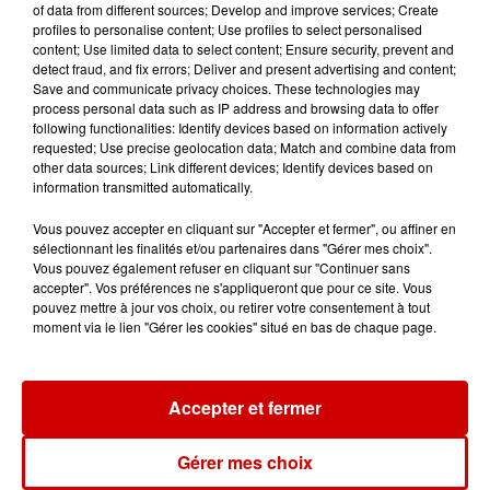
of data from different sources; Develop and improve services; Create
profiles to personalise content; Use profiles to select personalised
content; Use limited data to select content; Ensure security, prevent and
detect fraud, and fix errors; Deliver and present advertising and content;
Save and communicate privacy choices. These technologies may
process personal data such as IP address and browsing data to offer
Le Duel - Gagnez votre balade
following functionalities: Identify devices based on information actively
en jet ski !
requested; Use precise geolocation data; Match and combine data from
other data sources; Link different devices; Identify devices based on
information transmitted automatically.
Vous pouvez accepter en cliquant sur "Accepter et fermer", ou affiner en
sélectionnant les finalités et/ou partenaires dans "Gérer mes choix".
Vous pouvez également refuser en cliquant sur "Continuer sans
accepter". Vos préférences ne s'appliqueront que pour ce site. Vous
Podcasts
Voir plus
pouvez mettre à jour vos choix, ou retirer votre consentement à tout
moment via le lien "Gérer les cookies" situé en bas de chaque page.
Kelly Massol, figure
emblématique de
l'entrepreneuriat féminin
Accepter et fermer
Gérer mes choix