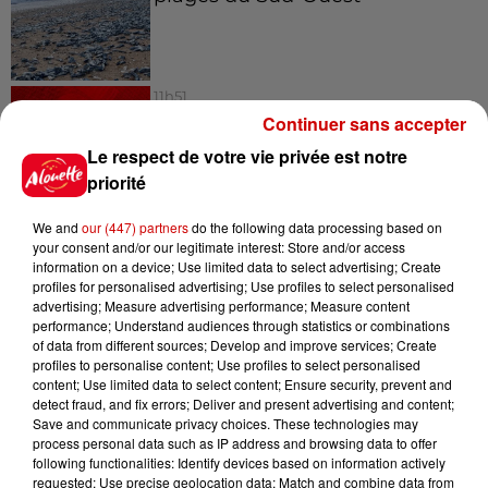
11h51
À LA UNE : affaire Manon
Continuer sans accepter
Relandeau, musée cambriolé et
Le respect de votre vie privée est notre
Amel Bent en...
priorité
We and
our (447) partners
do the following data processing based on
your consent and/or our legitimate interest: Store and/or access
information on a device; Use limited data to select advertising; Create
Jeux
Voir plus
profiles for personalised advertising; Use profiles to select personalised
advertising; Measure advertising performance; Measure content
performance; Understand audiences through statistics or combinations
Gagnez vos places pour le
of data from different sources; Develop and improve services; Create
profiles to personalise content; Use profiles to select personalised
Festival du Roi Arthur 2026 !
content; Use limited data to select content; Ensure security, prevent and
detect fraud, and fix errors; Deliver and present advertising and content;
Save and communicate privacy choices. These technologies may
process personal data such as IP address and browsing data to offer
following functionalities: Identify devices based on information actively
requested; Use precise geolocation data; Match and combine data from