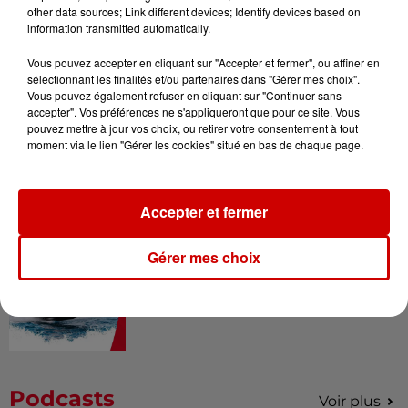
Gagnez vos entrées pour le
other data sources; Link different devices; Identify devices based on
Musée du Sport Automobile au
information transmitted automatically.
Mans !
Vous pouvez accepter en cliquant sur "Accepter et fermer", ou affiner en
sélectionnant les finalités et/ou partenaires dans "Gérer mes choix".
Vous pouvez également refuser en cliquant sur "Continuer sans
accepter". Vos préférences ne s'appliqueront que pour ce site. Vous
Alouette vous invite à
pouvez mettre à jour vos choix, ou retirer votre consentement à tout
Futuroscope Xperiences !
moment via le lien "Gérer les cookies" situé en bas de chaque page.
Accepter et fermer
Le Duel - Gagnez votre balade
Gérer mes choix
en jet ski !
Podcasts
Voir plus