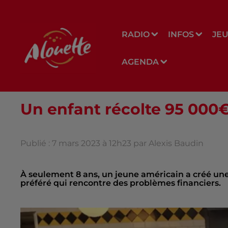
RADIO
INFOS
JE
AGENDA
Un enfant récolte 95 000€
Publié : 7 mars 2023 à 12h23 par Alexis Baudin
À seulement 8 ans, un jeune américain a créé une
préféré qui rencontre des problèmes financiers.