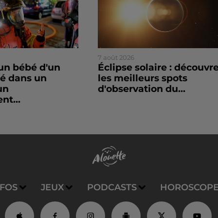
7 août 2026
un bébé d'un
Éclipse solaire : découvr
sé dans un
les meilleurs spots
un
d'observation du...
nt...
NFOS
JEUX
PODCASTS
HOROSCOP