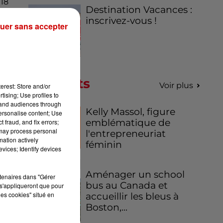
18
Destination Vacances :
ux
inscrivez-vous !
uer sans accepter
de
Podcasts
Voir plus
erest: Store and/or
tising; Use profiles to
tand audiences through
Kelly Massol, figure
personalise content; Use
emblématique de
 fraud, and fix errors;
 may process personal
l'entrepreneuriat
mation actively
féminin
vices; Identify devices
Aménager un school
rtenaires dans "Gérer
bus au Canada et
s'appliqueront que pour
les cookies" situé en
accueillir les bleus à
Boston,...