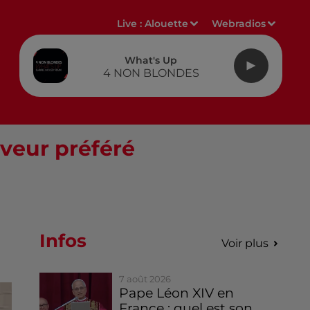
Live :
Alouette
Webradios
What's Up
4 NON BLONDES
rveur préféré
Infos
Voir plus
7 août 2026
Pape Léon XIV en
France : quel est son