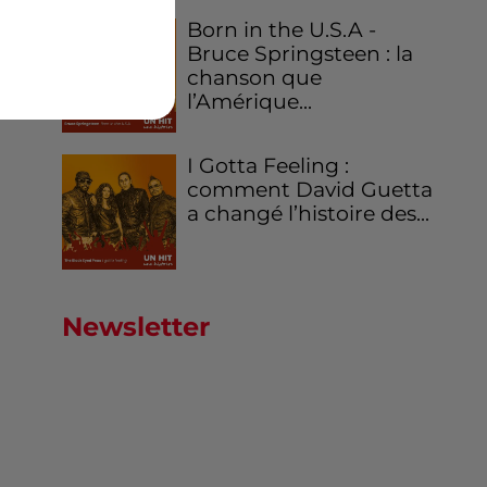
Born in the U.S.A -
Bruce Springsteen : la
chanson que
l’Amérique...
I Gotta Feeling :
comment David Guetta
a changé l’histoire des...
Newsletter