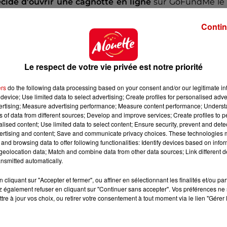
ide d'ouvrir une cagnotte en ligne
sur GoFundMe le 
e à Devonte. Très vite, des
médias locaux puis nationa
Contin
flèche.
0 dollars, soit près de 95 000 euros !
Un bel acte 
remercier son serveur préféré.
Le respect de votre vie privée est notre priorité
ers
do the following data processing based on your consent and/or our legitimate int
device; Use limited data to select advertising; Create profiles for personalised adver
vertising; Measure advertising performance; Measure content performance; Unders
ns of data from different sources; Develop and improve services; Create profiles to 
alised content; Use limited data to select content; Ensure security, prevent and detect
ertising and content; Save and communicate privacy choices. These technologies
and browsing data to offer following functionalities: Identify devices based on infor
eolocation data; Match and combine data from other data sources; Link different de
nsmitted automatically.
cliquant sur "Accepter et fermer", ou affiner en sélectionnant les finalités et/ou pa
 également refuser en cliquant sur "Continuer sans accepter". Vos préférences ne 
tre à jour vos choix, ou retirer votre consentement à tout moment via le lien "Gérer 