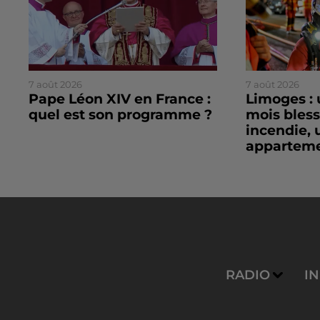
7 août 2026
7 août 2026
Pape Léon XIV en France :
Limoges : 
quel est son programme ?
mois bles
incendie, 
apparteme
RADIO
I