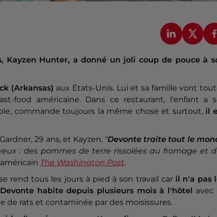
s, Kayzen Hunter, a donné un joli coup de pouce à s
ock (Arkansas)
aux États-Unis. Lui et sa famille vont tou
t-food américaine. Dans ce restaurant, l'enfant a s
able, commande toujours la même chose et surtout,
il 
ardner, 29 ans, et Kayzen.
"
Devonte traite tout le mon
 veux : des pommes de terre rissolées au fromage et d
a américain
The Washington Post
.
 rend tous les jours à pied à son travail car
il n'a pas 
,
Devonte habite depuis plusieurs mois à l'hôtel
avec 
ée de rats et contaminée par des moisissures.