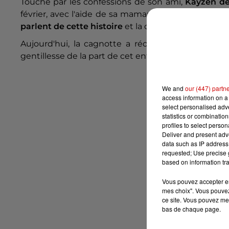
Touché par les confessions de son ami,
Kayzen déc
février, avec l'aide de sa maman, pour venir en aid
parlent de cette histoire
et la cagnotte grimpe en 
Aujourd'hui, la cagnotte a récolté
plus de 100 00
gentillesse de la part de cet enfant de 8 ans, pour 
We and
our (447) partn
access information on a 
select personalised ad
statistics or combinatio
profiles to select person
Deliver and present adv
data such as IP address 
requested; Use precise g
based on information tra
Vous pouvez accepter en 
mes choix". Vous pouvez
ce site. Vous pouvez met
bas de chaque page.