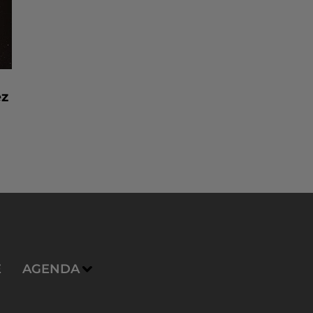
ez
E
AGENDA