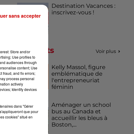
Destination Vacances :
inscrivez-vous !
uer sans accepter
Podcasts
Voir plus
erest: Store and/or
tising; Use profiles to
tand audiences through
Kelly Massol, figure
personalise content; Use
emblématique de
 fraud, and fix errors;
 may process personal
l'entrepreneuriat
mation actively
féminin
vices; Identify devices
Aménager un school
rtenaires dans "Gérer
bus au Canada et
s'appliqueront que pour
les cookies" situé en
accueillir les bleus à
Boston,...