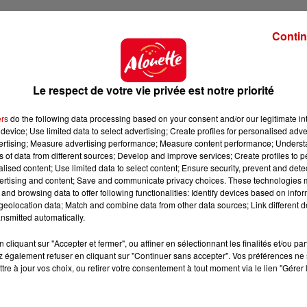
Contin
Le respect de votre vie privée est notre priorité
ers
do the following data processing based on your consent and/or our legitimate int
device; Use limited data to select advertising; Create profiles for personalised adver
vertising; Measure advertising performance; Measure content performance; Unders
ns of data from different sources; Develop and improve services; Create profiles to 
alised content; Use limited data to select content; Ensure security, prevent and detect
ertising and content; Save and communicate privacy choices. These technologies
and browsing data to offer following functionalities: Identify devices based on infor
eolocation data; Match and combine data from other data sources; Link different de
nsmitted automatically.
cliquant sur "Accepter et fermer", ou affiner en sélectionnant les finalités et/ou pa
 également refuser en cliquant sur "Continuer sans accepter". Vos préférences ne 
tre à jour vos choix, ou retirer votre consentement à tout moment via le lien "Gérer 