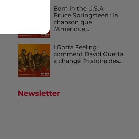
Born in the U.S.A -
Bruce Springsteen : la
chanson que
l’Amérique...
I Gotta Feeling :
comment David Guetta
a changé l’histoire des...
Newsletter