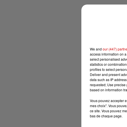
We and
our (447) partn
access information on a 
select personalised ad
statistics or combinatio
profiles to select person
Deliver and present adv
data such as IP address 
requested; Use precise g
based on information tra
Vous pouvez accepter en 
mes choix". Vous pouvez
ce site. Vous pouvez met
bas de chaque page.