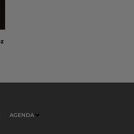
ez
E
AGENDA