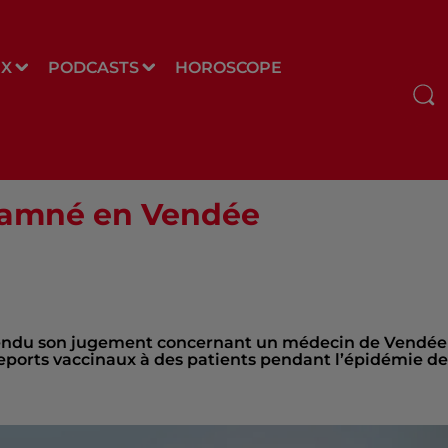
UX
PODCASTS
HOROSCOPE
damné en Vendée
a rendu son jugement concernant un médecin de Vendée
eports vaccinaux à des patients pendant l’épidémie de