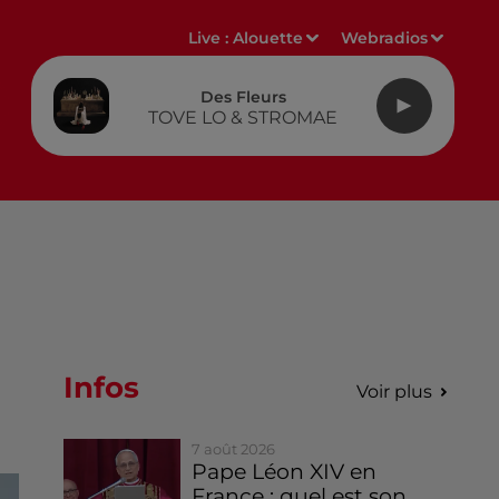
Live :
Alouette
Webradios
Des Fleurs
TOVE LO & STROMAE
Infos
Voir plus
7 août 2026
Pape Léon XIV en
France : quel est son