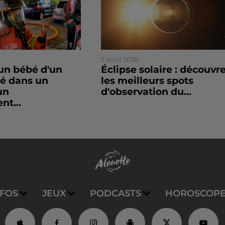
7 août 2026
un bébé d'un
Éclipse solaire : découvr
sé dans un
les meilleurs spots
un
d'observation du...
nt...
NFOS
JEUX
PODCASTS
HOROSCOP