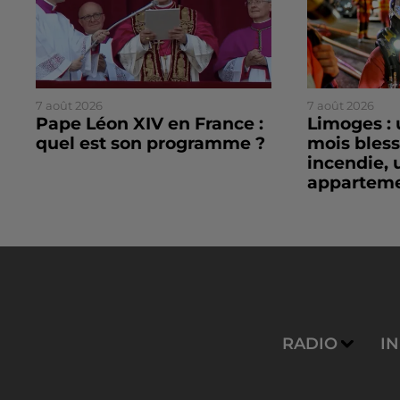
7 août 2026
7 août 2026
Pape Léon XIV en France :
Limoges : 
quel est son programme ?
mois bles
incendie, 
apparteme
RADIO
I