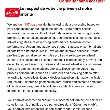
Continuer sans accepter
Le respect de votre vie privée est notre
Jeux
Voir plus
priorité
Gagnez vos places pour le
We and
our (447) partners
do the following data processing based on
Festival du Roi Arthur 2026 !
your consent and/or our legitimate interest: Store and/or access
information on a device; Use limited data to select advertising; Create
profiles for personalised advertising; Use profiles to select personalised
advertising; Measure advertising performance; Measure content
performance; Understand audiences through statistics or combinations
of data from different sources; Develop and improve services; Create
profiles to personalise content; Use profiles to select personalised
Gagnez vos entrées pour le
content; Use limited data to select content; Ensure security, prevent and
Musée du Sport Automobile au
detect fraud, and fix errors; Deliver and present advertising and content;
Mans !
Save and communicate privacy choices. These technologies may
process personal data such as IP address and browsing data to offer
following functionalities: Identify devices based on information actively
requested; Use precise geolocation data; Match and combine data from
other data sources; Link different devices; Identify devices based on
Alouette vous invite à
information transmitted automatically.
Futuroscope Xperiences !
Vous pouvez accepter en cliquant sur "Accepter et fermer", ou affiner en
sélectionnant les finalités et/ou partenaires dans "Gérer mes choix".
Vous pouvez également refuser en cliquant sur "Continuer sans