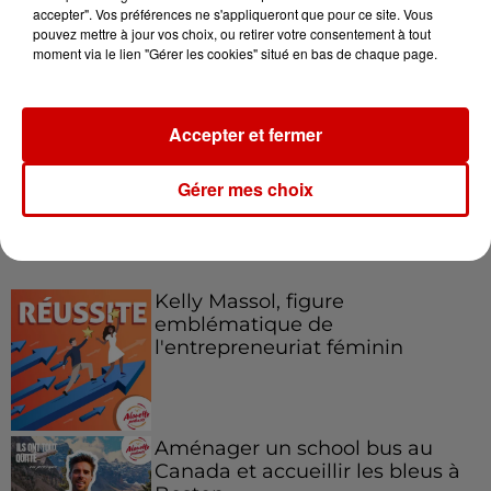
accepter". Vos préférences ne s'appliqueront que pour ce site. Vous
pouvez mettre à jour vos choix, ou retirer votre consentement à tout
Le Duel - Gagnez votre balade
moment via le lien "Gérer les cookies" situé en bas de chaque page.
en jet ski !
Accepter et fermer
Gérer mes choix
Podcasts
Voir plus
Kelly Massol, figure
emblématique de
l'entrepreneuriat féminin
Aménager un school bus au
Canada et accueillir les bleus à