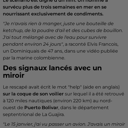
Le scénario est digne d’un film. Un homme a
survécu plus de trois semaines en mer en se
nourrissant exclusivement de condiments.
"Je n'avais rien à manger, juste une bouteille de
ketchup, de la poudre d'ail et des cubes de bouillon.
J'ai tout mélangé avec de l'eau pour survivre
pendant environ 24 jours"
, a raconté Elvis Francois,
un Dominiquais de 47 ans, dans une vidéo publiée
par la marine colombienne.
Des signaux lancés avec un
miroir
Le rescapé avait écrit le mot "help" (aide en anglais)
sur la coque de son voilier
sur lequel il a été retrouvé
à 120 miles nautiques (environ 220 km) au nord-
ouest de
Puerto Bolivar
, dans le département
septentrional de La Guajira.
"Le 15 janvier, j'ai vu passer un avion. J'avais un miroir