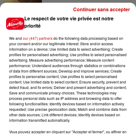
Continuer sans accepter
Le respect de votre vie privée est notre
priorité
Jeux
Voir plus
We and
our (447) partners
do the following data processing based on
your consent and/or our legitimate interest: Store and/or access
Gagnez vos places pour le
information on a device; Use limited data to select advertising; Create
festival Marché Gourmand 2026
profiles for personalised advertising; Use profiles to select personalised
à Coulon !
advertising; Measure advertising performance; Measure content
performance; Understand audiences through statistics or combinations
of data from different sources; Develop and improve services; Create
profiles to personalise content; Use profiles to select personalised
content; Use limited data to select content; Ensure security, prevent and
Le Duel - Gagnez vos entrées
detect fraud, and fix errors; Deliver and present advertising and content;
pour l'un des zoos de nos
Save and communicate privacy choices. These technologies may
process personal data such as IP address and browsing data to offer
régions !
following functionalities: Identify devices based on information actively
requested; Use precise geolocation data; Match and combine data from
other data sources; Link different devices; Identify devices based on
information transmitted automatically.
Destination Vacances - Gagnez
Vous pouvez accepter en cliquant sur "Accepter et fermer", ou affiner en
votre séjour en famille au cœur