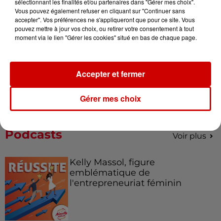
sélectionnant les finalités et/ou partenaires dans "Gérer mes choix".
de la...
Vous pouvez également refuser en cliquant sur "Continuer sans
accepter". Vos préférences ne s'appliqueront que pour ce site. Vous
pouvez mettre à jour vos choix, ou retirer votre consentement à tout
moment via le lien "Gérer les cookies" situé en bas de chaque page.
Destination Vacances : inscrivez-
vous !
Accepter et fermer
Gérer mes choix
Podcasts
Voir plus
Kelly Massol, figure
emblématique de
l'entrepreneuriat féminin