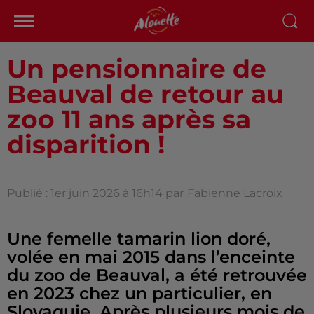
Un pensionnaire de
Beauval de retour au
zoo 11 ans après sa
disparition !
Publié : 1er juin 2026 à 16h14 par
Fabienne Lacroix
Une femelle tamarin lion doré,
volée en mai 2015 dans l’enceinte
du zoo de Beauval, a été retrouvée
en 2023 chez un particulier, en
Slovaquie. Après plusieurs mois de