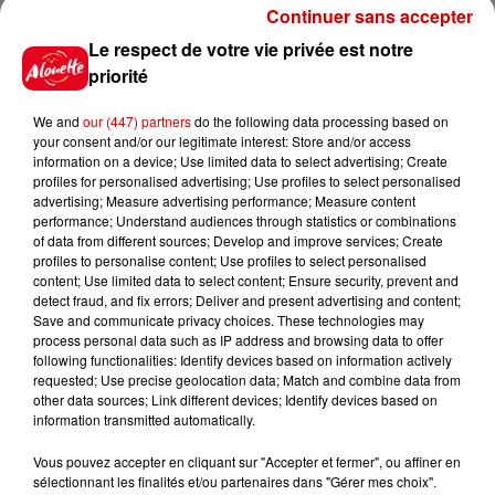
Continuer sans accepter
Le respect de votre vie privée est notre
Jeux
Voir plus
priorité
We and
our (447) partners
do the following data processing based on
Gagnez vos places pour le
your consent and/or our legitimate interest: Store and/or access
festival Marché Gourmand 2026
information on a device; Use limited data to select advertising; Create
à Coulon !
profiles for personalised advertising; Use profiles to select personalised
advertising; Measure advertising performance; Measure content
performance; Understand audiences through statistics or combinations
of data from different sources; Develop and improve services; Create
profiles to personalise content; Use profiles to select personalised
Le Duel - Gagnez vos entrées
content; Use limited data to select content; Ensure security, prevent and
pour l'un des zoos de nos
detect fraud, and fix errors; Deliver and present advertising and content;
Save and communicate privacy choices. These technologies may
régions !
process personal data such as IP address and browsing data to offer
following functionalities: Identify devices based on information actively
requested; Use precise geolocation data; Match and combine data from
other data sources; Link different devices; Identify devices based on
information transmitted automatically.
Destination Vacances - Gagnez
votre séjour en famille au cœur
Vous pouvez accepter en cliquant sur "Accepter et fermer", ou affiner en
de la...
sélectionnant les finalités et/ou partenaires dans "Gérer mes choix".