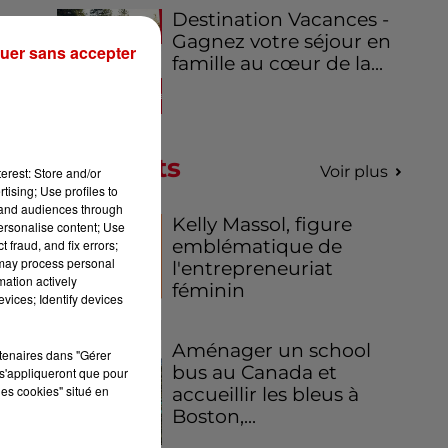
Destination Vacances -
pa
Gagnez votre séjour en
uer sans accepter
famille au cœur de la...
é à
on
on
Podcasts
Voir plus
erest: Store and/or
tising; Use profiles to
tand audiences through
Kelly Massol, figure
personalise content; Use
emblématique de
 fraud, and fix errors;
 may process personal
l'entrepreneuriat
mation actively
féminin
vices; Identify devices
Aménager un school
rtenaires dans "Gérer
bus au Canada et
s'appliqueront que pour
les cookies" situé en
accueillir les bleus à
Boston,...