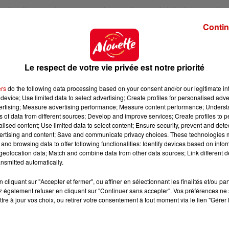
ir, elle envoie un texto à sa mère en lui écrivant :
"
Pa
Contin
essayé de l'attraper. Je n'ai pas tué ma fille
, a répét
ns le box des accusés.
C'était ma princesse, c'était m
Le respect de votre vie privée est notre priorité
cusé comparaît finalement pour meurtre,
la préméditati
ers
do the following data processing based on your consent and/or our legitimate int
device; Use limited data to select advertising; Create profiles for personalised adver
vertising; Measure advertising performance; Measure content performance; Unders
ns of data from different sources; Develop and improve services; Create profiles to 
alised content; Use limited data to select content; Ensure security, prevent and detect
ertising and content; Save and communicate privacy choices. These technologies
and browsing data to offer following functionalities: Identify devices based on infor
eolocation data; Match and combine data from other data sources; Link different de
nsmitted automatically.
cliquant sur "Accepter et fermer", ou affiner en sélectionnant les finalités et/ou pa
 également refuser en cliquant sur "Continuer sans accepter". Vos préférences ne 
tre à jour vos choix, ou retirer votre consentement à tout moment via le lien "Gérer 