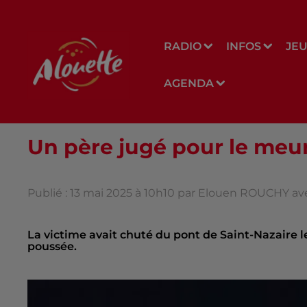
RADIO
INFOS
JE
AGENDA
Un père jugé pour le meurt
Publié : 13 mai 2025 à 10h10 par Elouen ROUCHY a
La victime avait chuté du pont de Saint-Nazaire le
poussée.