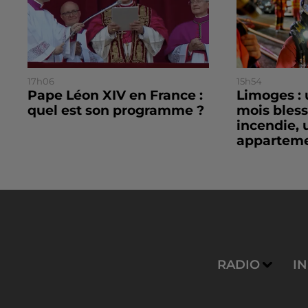
17h06
15h54
Pape Léon XIV en France :
Limoges : 
quel est son programme ?
mois bles
incendie, 
apparteme
RADIO
I