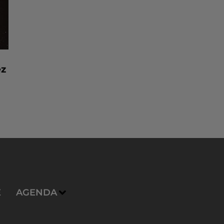
ez
E
AGENDA