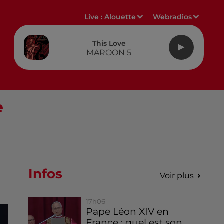
Live :
Alouette
Webradios
This Love
MAROON 5
e
Infos
Voir plus
17h06
Pape Léon XIV en
France : quel est son