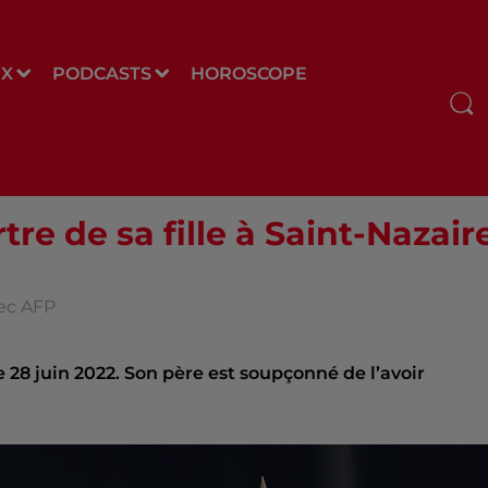
UX
PODCASTS
HOROSCOPE
re de sa fille à Saint-Nazair
vec AFP
 28 juin 2022. Son père est soupçonné de l’avoir