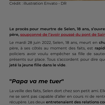
Crédit :
illustration Envato - DR
Le procès pour meurtre de Selen, 18 ans, s’ouvre
père,
soupçonné de l’avoir poussé du pont de Sai
Le mardi 28 juin 2022, Selen, 18 ans, meurt en
ch
père, à ses côtés au moment des faits, est
rapi
policiers avoir voulu empêcher sa fille de saut
présents sur place. Tous s’accordent pour dire q
jeté la jeune fille dans le vide
.
"
Papa va me tuer
"
La veille des faits, Selen dort chez son petit ami. 
ne se sent pas capable d’aller en cours ni de rent
récupère. Les deux
entretenaient des relations c