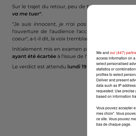
Sur le trajet du retour, peu de temps avant de mour
va me tuer
"
.
"
Je suis innocent, je n'ai pas tué ma fille, j'ai 
l'ouverture de l'audience l'accusé de 47 ans, da
coeur
", a-t-il dit, la voix tremblante.
Initialement mis en examen pour assassinat, l'ac
We and
our (447) partn
ayant été écartée
à l'issue de l'instruction.
access information on a 
select personalised ad
Le verdict est attendu
lundi 19 mai
.
statistics or combinatio
profiles to select person
Deliver and present adv
data such as IP address 
requested; Use precise g
based on information tra
Vous pouvez accepter en 
mes choix". Vous pouvez
ce site. Vous pouvez met
bas de chaque page.