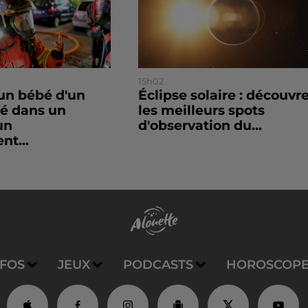
15h02
un bébé d'un
Éclipse solaire : découvr
sé dans un
les meilleurs spots
un
d'observation du...
nt...
NFOS
JEUX
PODCASTS
HOROSCOP