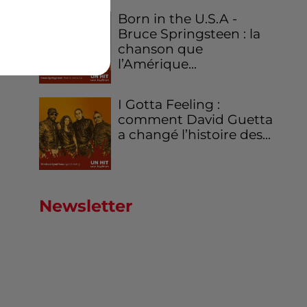
Born in the U.S.A -
Bruce Springsteen : la
chanson que
l’Amérique...
I Gotta Feeling :
comment David Guetta
a changé l’histoire des...
Newsletter