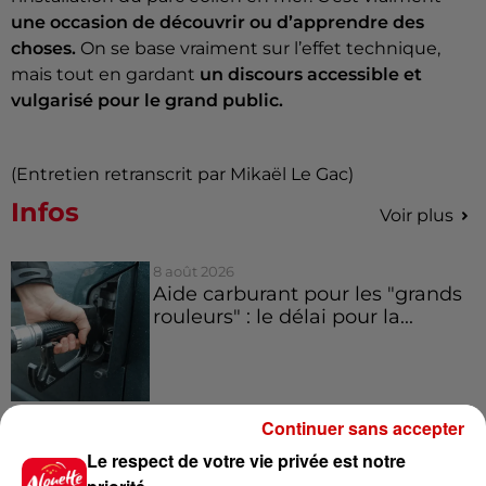
une occasion de découvrir ou d’apprendre des
choses.
On se base vraiment sur l’effet technique,
mais tout en gardant
un discours accessible et
vulgarisé pour le grand public.
(Entretien retranscrit par Mikaël Le Gac)
Infos
Voir plus
8 août 2026
Aide carburant pour les "grands
rouleurs" : le délai pour la...
8 août 2026
Continuer sans accepter
Royan : elle tente d’écraser son
Le respect de votre vie privée est notre
ex-conjoint et dit regretter...