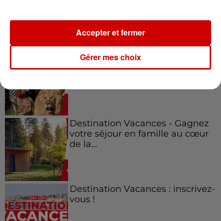
festival Marché Gourmand 2026
à Coulon !
Accepter et fermer
Gérer mes choix
Le Duel - Gagnez vos entrées
pour l'un des zoos de nos
régions !
Destination Vacances - Gagnez
votre séjour en famille au cœur
de la...
Destination Vacances : inscrivez-
vous !