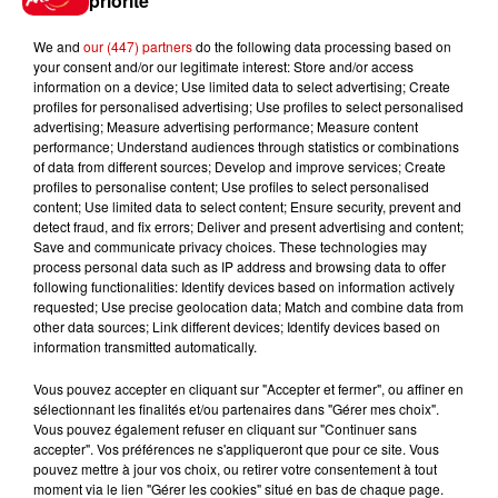
priorité
We and
our (447) partners
do the following data processing based on
your consent and/or our legitimate interest: Store and/or access
8 août 2026
information on a device; Use limited data to select advertising; Create
Cambriolages : plus de 18 000
profiles for personalised advertising; Use profiles to select personalised
logements visités en juillet 2026,
advertising; Measure advertising performance; Measure content
en...
performance; Understand audiences through statistics or combinations
of data from different sources; Develop and improve services; Create
profiles to personalise content; Use profiles to select personalised
content; Use limited data to select content; Ensure security, prevent and
7 août 2026
detect fraud, and fix errors; Deliver and present advertising and content;
Pape Léon XIV en France : quel
Save and communicate privacy choices. These technologies may
process personal data such as IP address and browsing data to offer
est son programme ?
following functionalities: Identify devices based on information actively
requested; Use precise geolocation data; Match and combine data from
other data sources; Link different devices; Identify devices based on
information transmitted automatically.
Vous pouvez accepter en cliquant sur "Accepter et fermer", ou affiner en
sélectionnant les finalités et/ou partenaires dans "Gérer mes choix".
Jeux
Voir plus
Vous pouvez également refuser en cliquant sur "Continuer sans
accepter". Vos préférences ne s'appliqueront que pour ce site. Vous
pouvez mettre à jour vos choix, ou retirer votre consentement à tout
Gagnez vos places pour le
moment via le lien "Gérer les cookies" situé en bas de chaque page.