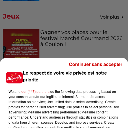
Jeux
Voir plus
Gagnez vos places pour le
festival Marché Gourmand 2026
à Coulon !
Continuer sans accepter
Le Duel - Gagnez vos entrées
Le respect de votre vie privée est notre
pour l'un des zoos de nos
priorité
régions !
We and
our (447) partners
do the following data processing based on
your consent and/or our legitimate interest: Store and/or access
information on a device; Use limited data to select advertising; Create
profiles for personalised advertising; Use profiles to select personalised
Destination Vacances - Gagnez
advertising; Measure advertising performance; Measure content
votre séjour en famille au cœur
performance; Understand audiences through statistics or combinations
de la...
of data from different sources; Develop and improve services; Create
profiles to personalise content; Use profiles to select personalised