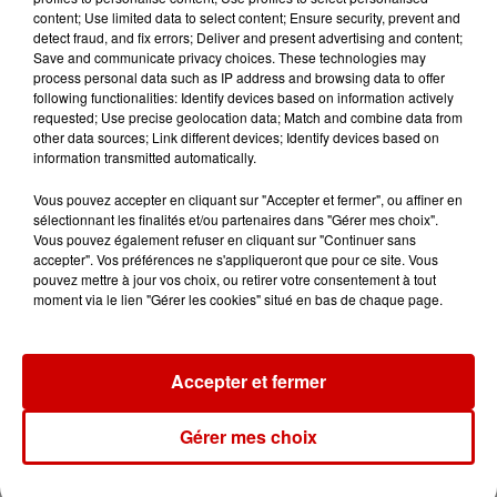
content; Use limited data to select content; Ensure security, prevent and
detect fraud, and fix errors; Deliver and present advertising and content;
Save and communicate privacy choices. These technologies may
Destination Vacances : inscrivez-
process personal data such as IP address and browsing data to offer
vous !
following functionalities: Identify devices based on information actively
requested; Use precise geolocation data; Match and combine data from
other data sources; Link different devices; Identify devices based on
information transmitted automatically.
Vous pouvez accepter en cliquant sur "Accepter et fermer", ou affiner en
sélectionnant les finalités et/ou partenaires dans "Gérer mes choix".
Vous pouvez également refuser en cliquant sur "Continuer sans
Podcasts
accepter". Vos préférences ne s'appliqueront que pour ce site. Vous
Voir plus
pouvez mettre à jour vos choix, ou retirer votre consentement à tout
moment via le lien "Gérer les cookies" situé en bas de chaque page.
Kelly Massol, figure
emblématique de
l'entrepreneuriat féminin
Accepter et fermer
Gérer mes choix
Aménager un school bus au
Canada et accueillir les bleus à