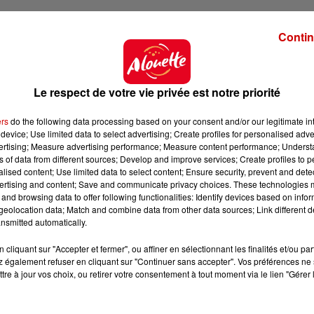
endre le site
Contin
son usage industriel
assurent l’État et les acteurs locaux.
 communiqué que
"plusieurs porteurs de projet se so
électionnés"
.
La
date limite
des offres finales est fixée
à
Le respect de votre vie privée est notre priorité
repreneur est prévue pour la fin de cette année.
ers
do the following data processing based on your consent and/or our legitimate int
device; Use limited data to select advertising; Create profiles for personalised adver
vertising; Measure advertising performance; Measure content performance; Unders
ns of data from different sources; Develop and improve services; Create profiles to 
alised content; Use limited data to select content; Ensure security, prevent and detect
ertising and content; Save and communicate privacy choices. These technologies
and browsing data to offer following functionalities: Identify devices based on infor
eolocation data; Match and combine data from other data sources; Link different de
nsmitted automatically.
cliquant sur "Accepter et fermer", ou affiner en sélectionnant les finalités et/ou pa
 également refuser en cliquant sur "Continuer sans accepter". Vos préférences ne 
tre à jour vos choix, ou retirer votre consentement à tout moment via le lien "Gérer 