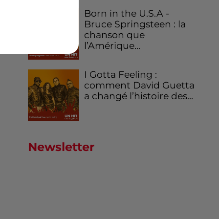
Born in the U.S.A -
Bruce Springsteen : la
chanson que
l’Amérique...
I Gotta Feeling :
comment David Guetta
a changé l’histoire des...
Newsletter