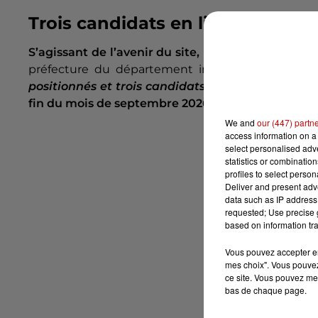
Trois candidats en lice pour repr
S’agissant de l’avenir du site, il faut maintenir 
préfecture du département indique dans son
positionnés et trois candidats ont déjà été prés
fin du mois de septembre 2026
et
l’annonce d’un 
We and
our (447) partn
access information on a 
select personalised ad
statistics or combinatio
profiles to select person
Deliver and present adv
data such as IP address 
requested; Use precise g
based on information tra
Vous pouvez accepter en 
mes choix". Vous pouvez
ce site. Vous pouvez met
bas de chaque page.