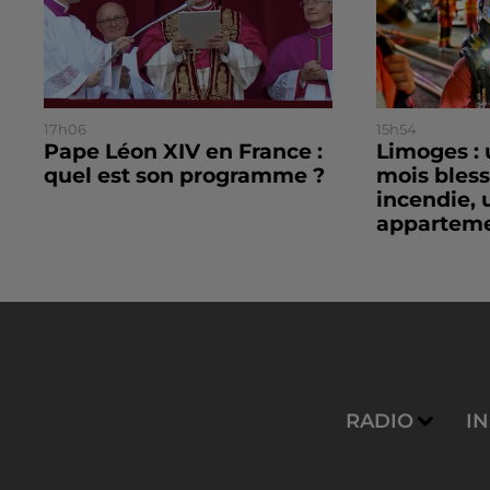
17h06
15h54
Pape Léon XIV en France :
Limoges : 
quel est son programme ?
mois bles
incendie, 
apparteme
RADIO
I