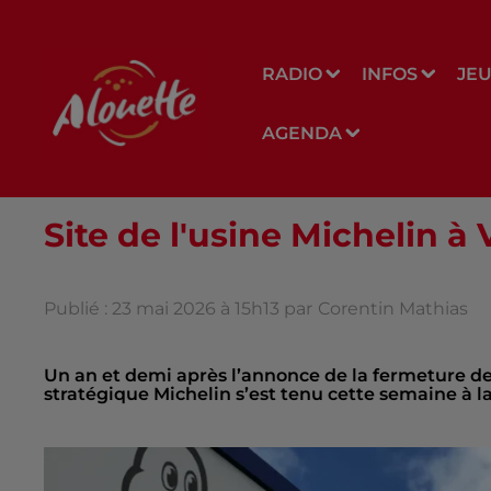
RADIO
INFOS
JE
AGENDA
Site de l'usine Michelin à 
Publié : 23 mai 2026 à 15h13 par
Corentin Mathias
Un an et demi après l’annonce de la fermeture de
stratégique Michelin s’est tenu cette semaine à l