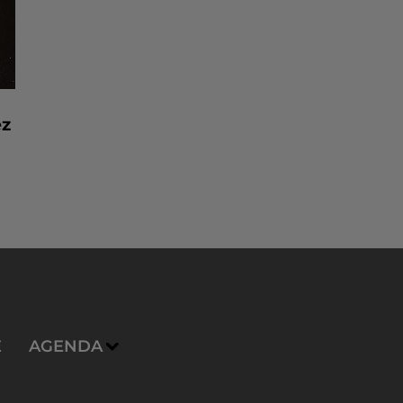
ez
E
AGENDA