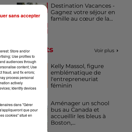
Destination Vacances -
Gagnez votre séjour en
uer sans accepter
famille au cœur de la...
 La
nt
 la
Podcasts
Voir plus
erest: Store and/or
tising; Use profiles to
tand audiences through
Kelly Massol, figure
personalise content; Use
emblématique de
 fraud, and fix errors;
 may process personal
l'entrepreneuriat
mation actively
féminin
vices; Identify devices
Aménager un school
rtenaires dans "Gérer
bus au Canada et
s'appliqueront que pour
les cookies" situé en
accueillir les bleus à
Boston,...