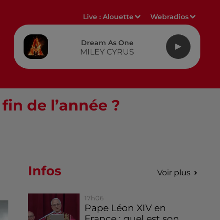
Live :
Alouette
Webradios
Dream As One
MILEY CYRUS
 fin de l’année ?
Infos
Voir plus
17h06
Pape Léon XIV en
France : quel est son