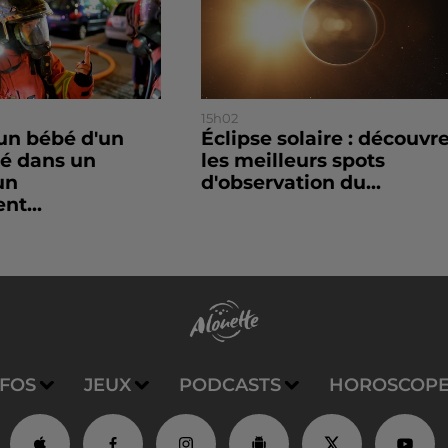
15h02
un bébé d'un
Éclipse solaire : découvr
sé dans un
les meilleurs spots
un
d'observation du...
nt...
NFOS
JEUX
PODCASTS
HOROSCOP