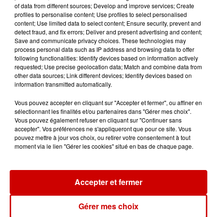
of data from different sources; Develop and improve services; Create
de la...
profiles to personalise content; Use profiles to select personalised
content; Use limited data to select content; Ensure security, prevent and
detect fraud, and fix errors; Deliver and present advertising and content;
Save and communicate privacy choices. These technologies may
process personal data such as IP address and browsing data to offer
Destination Vacances : inscrivez-
following functionalities: Identify devices based on information actively
vous !
requested; Use precise geolocation data; Match and combine data from
other data sources; Link different devices; Identify devices based on
information transmitted automatically.
Vous pouvez accepter en cliquant sur "Accepter et fermer", ou affiner en
sélectionnant les finalités et/ou partenaires dans "Gérer mes choix".
Vous pouvez également refuser en cliquant sur "Continuer sans
accepter". Vos préférences ne s'appliqueront que pour ce site. Vous
Podcasts
Voir plus
pouvez mettre à jour vos choix, ou retirer votre consentement à tout
moment via le lien "Gérer les cookies" situé en bas de chaque page.
Kelly Massol, figure
emblématique de
Accepter et fermer
l'entrepreneuriat féminin
Gérer mes choix