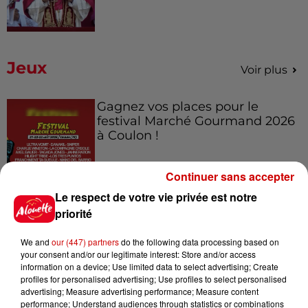
Jeux
Voir plus
Gagnez vos places pour le
festival Marché Gourmand 2026
à Coulon !
Continuer sans accepter
Le respect de votre vie privée est notre
Le Duel - Gagnez vos entrées
pour l'un des zoos de nos
priorité
régions !
We and
our (447) partners
do the following data processing based on
your consent and/or our legitimate interest: Store and/or access
information on a device; Use limited data to select advertising; Create
profiles for personalised advertising; Use profiles to select personalised
Destination Vacances - Gagnez
advertising; Measure advertising performance; Measure content
votre séjour en famille au cœur
performance; Understand audiences through statistics or combinations