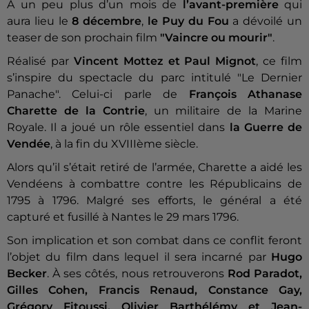
À un peu plus d’un mois de
l’avant-première
qui
aura lieu le
8 décembre
,
le Puy du Fou
a dévoilé un
teaser de son prochain film
"Vaincre ou mourir"
.
Réalisé par
Vincent Mottez et Paul Mignot
, ce film
s’inspire du spectacle du parc intitulé "Le Dernier
Panache". Celui-ci parle de
François Athanase
Charette de la Contrie
, un militaire de la Marine
Royale. Il a joué un rôle essentiel dans
la Guerre de
Vendée
, à la fin du XVIIIème siècle.
Alors qu’il s’était retiré de l’armée, Charette a aidé les
Vendéens à combattre contre les Républicains de
1795 à 1796. Malgré ses efforts, le général a été
capturé et fusillé à Nantes le 29 mars 1796.
Son implication et son combat dans ce conflit feront
l’objet du film dans lequel il sera incarné par
Hugo
Becker
. À ses côtés, nous retrouverons
Rod Paradot,
Gilles Cohen, Francis Renaud, Constance Gay,
Grégory Fitoussi, Olivier Barthélémy et Jean-