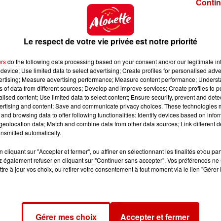
Contin
Le respect de votre vie privée est notre priorité
ers
do the following data processing based on your consent and/or our legitimate int
device; Use limited data to select advertising; Create profiles for personalised adver
vertising; Measure advertising performance; Measure content performance; Unders
ns of data from different sources; Develop and improve services; Create profiles to 
alised content; Use limited data to select content; Ensure security, prevent and detect
ertising and content; Save and communicate privacy choices. These technologies
and browsing data to offer following functionalities: Identify devices based on infor
eolocation data; Match and combine data from other data sources; Link different de
nsmitted automatically.
cliquant sur "Accepter et fermer", ou affiner en sélectionnant les finalités et/ou pa
 également refuser en cliquant sur "Continuer sans accepter". Vos préférences ne 
tre à jour vos choix, ou retirer votre consentement à tout moment via le lien "Gérer 
Gérer mes choix
Accepter et fermer