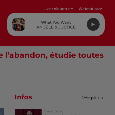
Live :
Alouette
Webradios
What You Want
ANGELE & JUSTICE
 l'abandon, étudie toutes
Infos
Voir plus
7 août 2026