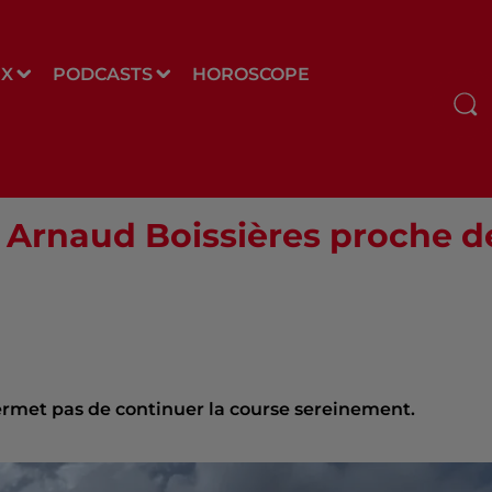
UX
PODCASTS
HOROSCOPE
 Arnaud Boissières proche de
ermet pas de continuer la course sereinement.