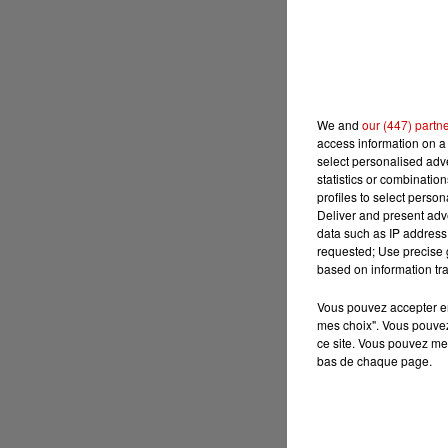
We and
our (447) partn
access information on a 
select personalised ad
statistics or combinatio
profiles to select person
Deliver and present adv
data such as IP address 
requested; Use precise g
based on information tra
Vous pouvez accepter en 
mes choix". Vous pouvez
ce site. Vous pouvez met
bas de chaque page.