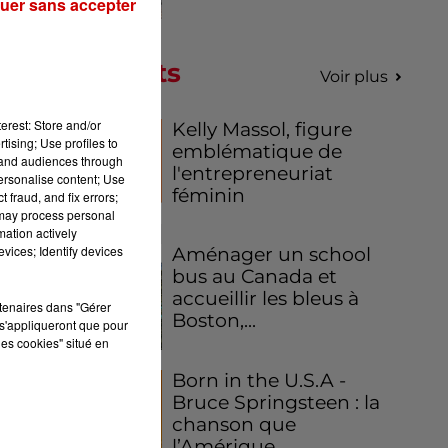
uer sans accepter
Podcasts
Voir plus
erest: Store and/or
Kelly Massol, figure
tising; Use profiles to
emblématique de
tand audiences through
l'entrepreneuriat
personalise content; Use
féminin
 fraud, and fix errors;
 may process personal
mation actively
vices; Identify devices
Aménager un school
bus au Canada et
accueillir les bleus à
rtenaires dans "Gérer
Boston,...
s'appliqueront que pour
les cookies" situé en
Born in the U.S.A -
Bruce Springsteen : la
chanson que
l’Amérique...