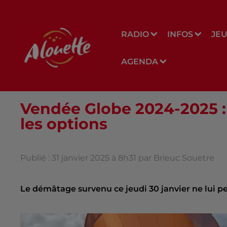
RADIO
INFOS
JE
AGENDA
Vendée Globe 2024-2025 :
les options
Publié : 31 janvier 2025 à 8h31 par Brieuc Souetre
Le démâtage survenu ce jeudi 30 janvier ne lui p