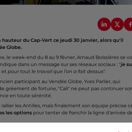
auteur du Cap-Vert ce jeudi 30 janvier, alors qu'il
dée Globe.
ne, le week-end du 8 au 9 février, Arnaud Boissières se vo
'indique dans un message sur ses réseaux sociaux : "
je su
et pour tout le travail que l’on a fait dessus
".
'ancien participant au Vendée Globe, Yves Parlier, qui
de gréement de fortune, "Cali" ne peut pas continuer so
ance en toute sérénité.
allier les Antilles, mais finalement son équipe précise c
es les options
pour tenter de franchir la ligne d'arrivée d