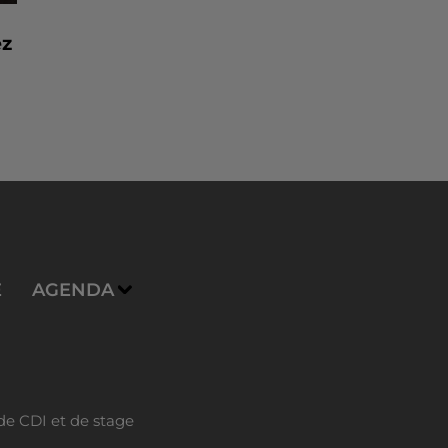
ez
E
AGENDA
de CDI et de stage