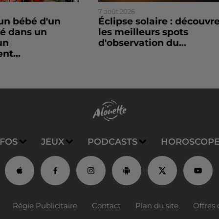
7 août 2026
un bébé d'un
Éclipse solaire : découvr
sé dans un
les meilleurs spots
un
d'observation du...
nt...
NFOS
JEUX
PODCASTS
HOROSCOP
Régie Publicitaire
Contact
Plan du site
Offres 