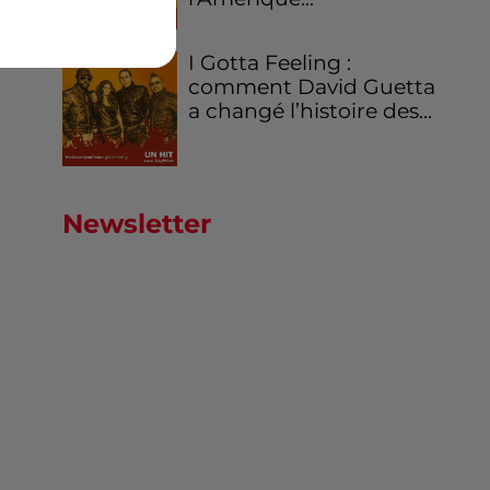
I Gotta Feeling :
comment David Guetta
a changé l’histoire des...
Newsletter