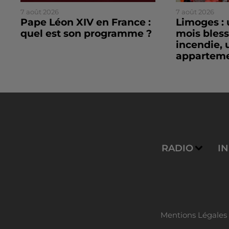
7 août 2026
7 août 2026
Pape Léon XIV en France :
Limoges : 
quel est son programme ?
mois bles
incendie, 
apparteme
RADIO
I
Mentions Légales