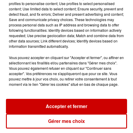
profiles to personalise content; Use profiles to select personalised
content; Use limited data to select content; Ensure security, prevent and
detect fraud, and fix errors; Deliver and present advertising and content;
Save and communicate privacy choices. These technologies may
Destination Vacances : inscrivez-
process personal data such as IP address and browsing data to offer
vous !
following functionalities: Identify devices based on information actively
requested; Use precise geolocation data; Match and combine data from
other data sources; Link different devices; Identify devices based on
information transmitted automatically.
Vous pouvez accepter en cliquant sur "Accepter et fermer", ou affiner en
sélectionnant les finalités et/ou partenaires dans "Gérer mes choix".
Vous pouvez également refuser en cliquant sur "Continuer sans
Podcasts
Voir plus
accepter". Vos préférences ne s'appliqueront que pour ce site. Vous
pouvez mettre à jour vos choix, ou retirer votre consentement à tout
moment via le lien "Gérer les cookies" situé en bas de chaque page.
Kelly Massol, figure
emblématique de
l'entrepreneuriat féminin
Accepter et fermer
Gérer mes choix
Aménager un school bus au