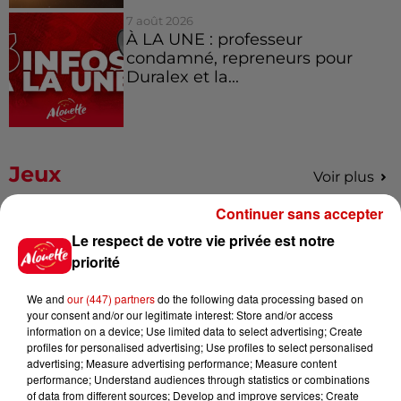
7 août 2026
À LA UNE : professeur
condamné, repreneurs pour
Duralex et la...
Jeux
Voir plus
Continuer sans accepter
Le Duel - Gagnez vos entrées
Le respect de votre vie privée est notre
pour l'un des zoos de nos
priorité
régions !
We and
our (447) partners
do the following data processing based on
your consent and/or our legitimate interest: Store and/or access
information on a device; Use limited data to select advertising; Create
Destination Vacances - Gagnez
profiles for personalised advertising; Use profiles to select personalised
votre séjour en famille au cœur
advertising; Measure advertising performance; Measure content
performance; Understand audiences through statistics or combinations
de la...
of data from different sources; Develop and improve services; Create