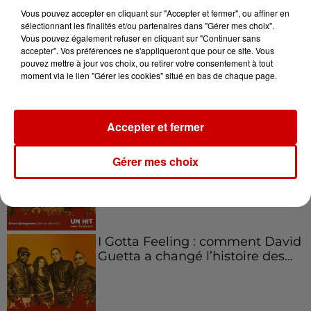
Vous pouvez accepter en cliquant sur "Accepter et fermer", ou affiner en
sélectionnant les finalités et/ou partenaires dans "Gérer mes choix".
Vous pouvez également refuser en cliquant sur "Continuer sans
accepter". Vos préférences ne s'appliqueront que pour ce site. Vous
Aménager un school bus au
pouvez mettre à jour vos choix, ou retirer votre consentement à tout
Canada et accueillir les bleus à
moment via le lien "Gérer les cookies" situé en bas de chaque page.
Boston,...
Accepter et fermer
Born in the U.S.A - Bruce
Gérer mes choix
Springsteen : la chanson que
l’Amérique...
I Gotta Feeling : comment David
Guetta a changé l’histoire des...