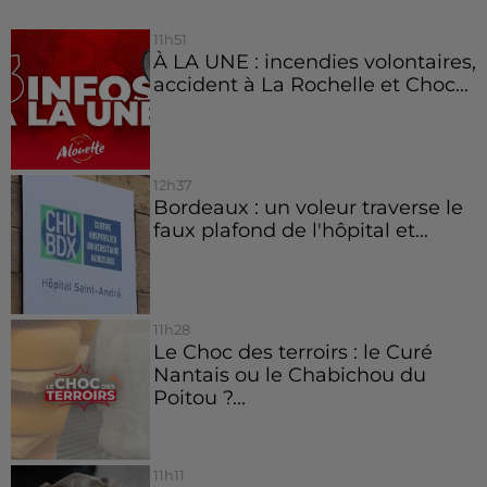
11h51
À LA UNE : incendies volontaires,
accident à La Rochelle et Choc...
12h37
Bordeaux : un voleur traverse le
faux plafond de l'hôpital et...
11h28
Le Choc des terroirs : le Curé
Nantais ou le Chabichou du
Poitou ?...
11h11