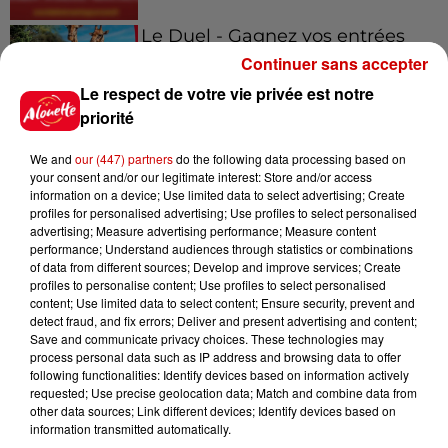
Le Duel - Gagnez vos entrées
pour le parc animalier de votre
Continuer sans accepter
choix !
Le respect de votre vie privée est notre
priorité
We and
our (447) partners
do the following data processing based on
Destination Vacances - Gagnez
your consent and/or our legitimate interest: Store and/or access
votre séjour en famille au cœur
information on a device; Use limited data to select advertising; Create
de la...
profiles for personalised advertising; Use profiles to select personalised
advertising; Measure advertising performance; Measure content
performance; Understand audiences through statistics or combinations
of data from different sources; Develop and improve services; Create
profiles to personalise content; Use profiles to select personalised
content; Use limited data to select content; Ensure security, prevent and
detect fraud, and fix errors; Deliver and present advertising and content;
Podcasts
Save and communicate privacy choices. These technologies may
Voir plus
process personal data such as IP address and browsing data to offer
following functionalities: Identify devices based on information actively
requested; Use precise geolocation data; Match and combine data from
Kelly Massol, figure
other data sources; Link different devices; Identify devices based on
emblématique de
information transmitted automatically.
l'entrepreneuriat féminin