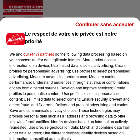
Alouette vous invite à
Continuer sans accepter
Futuroscope Xperiences !
Le respect de votre vie privée est notre
priorité
We and
our (447) partners
do the following data processing based on
your consent and/or our legitimate interest: Store and/or access
Le Duel - Gagnez votre balade
information on a device; Use limited data to select advertising; Create
en jet ski !
profiles for personalised advertising; Use profiles to select personalised
advertising; Measure advertising performance; Measure content
performance; Understand audiences through statistics or combinations
of data from different sources; Develop and improve services; Create
profiles to personalise content; Use profiles to select personalised
content; Use limited data to select content; Ensure security, prevent and
detect fraud, and fix errors; Deliver and present advertising and content;
Save and communicate privacy choices. These technologies may
Podcasts
Voir plus
process personal data such as IP address and browsing data to offer
following functionalities: Identify devices based on information actively
requested; Use precise geolocation data; Match and combine data from
Kelly Massol, figure
other data sources; Link different devices; Identify devices based on
emblématique de
information transmitted automatically.