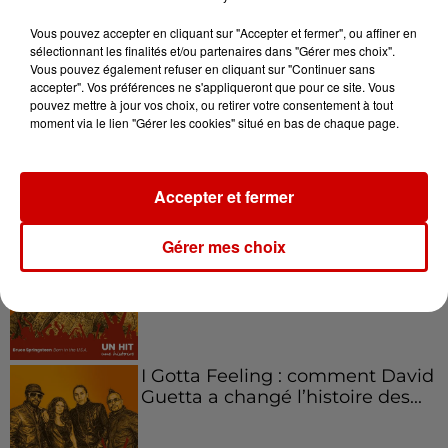
l'entrepreneuriat féminin
Vous pouvez accepter en cliquant sur "Accepter et fermer", ou affiner en
sélectionnant les finalités et/ou partenaires dans "Gérer mes choix".
Vous pouvez également refuser en cliquant sur "Continuer sans
accepter". Vos préférences ne s'appliqueront que pour ce site. Vous
pouvez mettre à jour vos choix, ou retirer votre consentement à tout
Aménager un school bus au
moment via le lien "Gérer les cookies" situé en bas de chaque page.
Canada et accueillir les bleus à
Boston,...
Accepter et fermer
Born in the U.S.A - Bruce
Gérer mes choix
Springsteen : la chanson que
l’Amérique...
I Gotta Feeling : comment David
Guetta a changé l’histoire des...