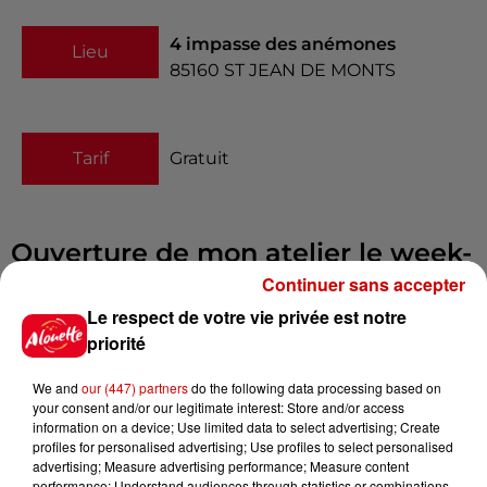
4 impasse des anémones
Lieu
85160
ST JEAN DE MONTS
Tarif
Gratuit
Ouverture de mon atelier le week-
end des 10 et 11 septembre 2022 à
Continuer sans accepter
de 10h à 19h
Le respect de votre vie privée est notre
Infos
priorité
Voir plus
We and
our (447) partners
do the following data processing based on
15h30
your consent and/or our legitimate interest: Store and/or access
Un homme décède après une
information on a device; Use limited data to select advertising; Create
noyade dans le Finistère
profiles for personalised advertising; Use profiles to select personalised
advertising; Measure advertising performance; Measure content
performance; Understand audiences through statistics or combinations