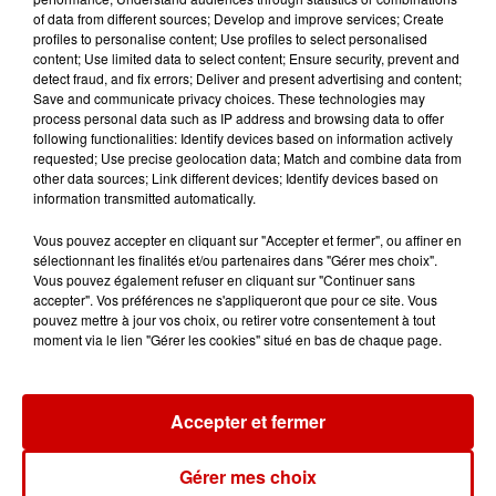
of data from different sources; Develop and improve services; Create
profiles to personalise content; Use profiles to select personalised
14h48
content; Use limited data to select content; Ensure security, prevent and
Vendre un chiot en animalerie
detect fraud, and fix errors; Deliver and present advertising and content;
Save and communicate privacy choices. These technologies may
peut coûter très cher
process personal data such as IP address and browsing data to offer
following functionalities: Identify devices based on information actively
requested; Use precise geolocation data; Match and combine data from
other data sources; Link different devices; Identify devices based on
information transmitted automatically.
14h03
Invasion de physalies sur des
Vous pouvez accepter en cliquant sur "Accepter et fermer", ou affiner en
plages du Sud-Ouest
sélectionnant les finalités et/ou partenaires dans "Gérer mes choix".
Vous pouvez également refuser en cliquant sur "Continuer sans
accepter". Vos préférences ne s'appliqueront que pour ce site. Vous
pouvez mettre à jour vos choix, ou retirer votre consentement à tout
moment via le lien "Gérer les cookies" situé en bas de chaque page.
11h51
À LA UNE : affaire Manon
Relandeau, musée cambriolé et
Accepter et fermer
Amel Bent en...
Gérer mes choix