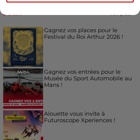
Jeux
Voir plus
Gagnez vos places pour le
Festival du Roi Arthur 2026 !
Gagnez vos entrées pour le
Musée du Sport Automobile au
Mans !
Alouette vous invite à
Futuroscope Xperiences !