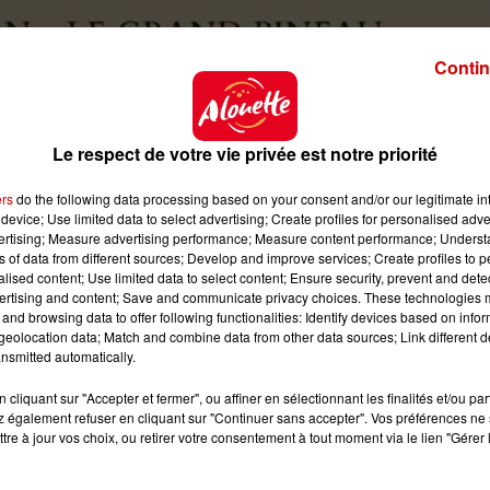
Contin
Le respect de votre vie privée est notre priorité
ers
do the following data processing based on your consent and/or our legitimate int
device; Use limited data to select advertising; Create profiles for personalised adver
vertising; Measure advertising performance; Measure content performance; Unders
ns of data from different sources; Develop and improve services; Create profiles to 
alised content; Use limited data to select content; Ensure security, prevent and detect
ertising and content; Save and communicate privacy choices. These technologies
and browsing data to offer following functionalities: Identify devices based on infor
eolocation data; Match and combine data from other data sources; Link different de
nsmitted automatically.
cliquant sur "Accepter et fermer", ou affiner en sélectionnant les finalités et/ou pa
Lions du Pineau"
 également refuser en cliquant sur "Continuer sans accepter". Vos préférences ne 
tre à jour vos choix, ou retirer votre consentement à tout moment via le lien "Gérer 
@gmail.com