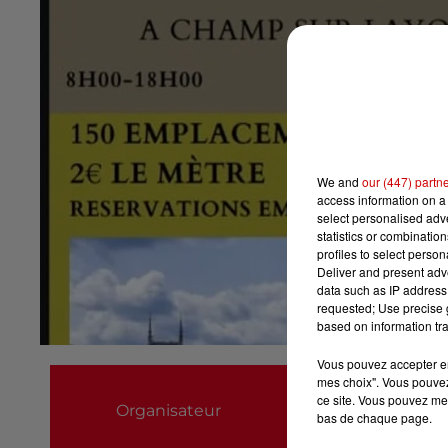
We and
our (447) partn
access information on a 
select personalised ad
statistics or combinatio
profiles to select person
Deliver and present adv
data such as IP address 
requested; Use precise g
based on information tra
Vous pouvez accepter en 
Association "Les 
mes choix". Vous pouvez
ce site. Vous pouvez met
Organisateur
06.87.07.09.78
bas de chaque page.
chateaudupineau