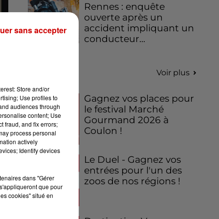
Rennes : enquête
ouverte après un
accident impliquant un
uer sans accepter
conducteur...
Jeux
Voir plus
erest: Store and/or
Gagnez vos places pour
tising; Use profiles to
tand audiences through
le festival Marché
personalise content; Use
Gourmand 2026 à
 fraud, and fix errors;
Coulon !
 may process personal
mation actively
vices; Identify devices
Le Duel - Gagnez vos
entrées pour l'un des
rtenaires dans "Gérer
zoos de nos régions !
s'appliqueront que pour
les cookies" situé en