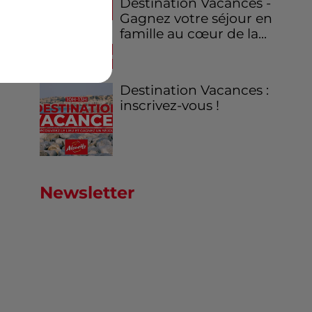
Destination Vacances -
Gagnez votre séjour en
famille au cœur de la...
Destination Vacances :
inscrivez-vous !
Newsletter