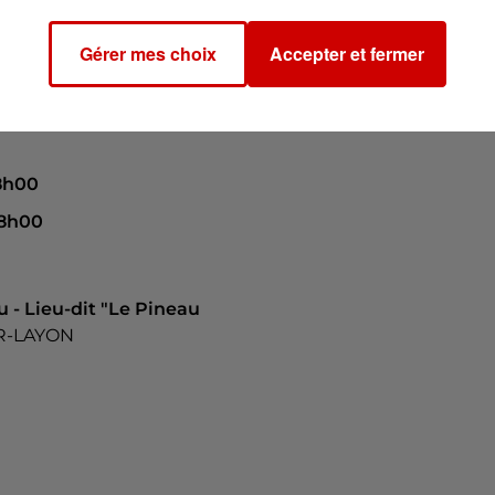
Gérer mes choix
Accepter et fermer
8h00
18h00
 - Lieu-dit "Le Pineau
R-LAYON