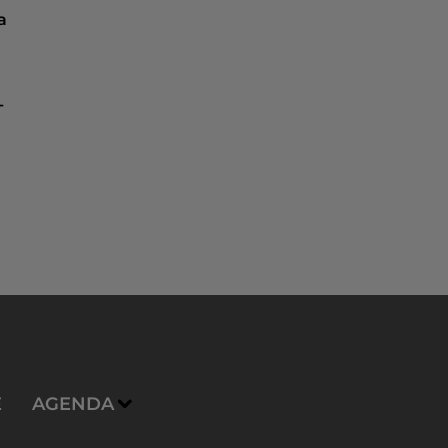
a
-
E
AGENDA