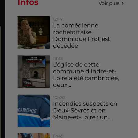
Infos
Voir plus
12h41
La comédienne
rochefortaise
Dominique Frot est
décédée
11h12
L’église de cette
commune d’Indre-et-
Loire a été cambriolée,
deux...
10h20
Incendies suspects en
Deux-Sèvres et en
Maine-et-Loire : un...
8h49