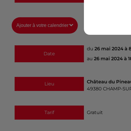
Ajouter à votre calendrier
du
26 mai 2024 à 
Date
au
26 mai 2024 à 
Château du Pineau
Lieu
49380
CHAMP-SU
Tarif
Gratuit