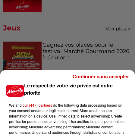
Jeux
Voir plus
Gagnez vos places pour le
festival Marché Gourmand 2026
à Coulon !
Continuer sans accepter
Le Duel - Gagnez vos entrées
Le respect de votre vie privée est notre
pour l'un des zoos de nos
priorité
régions !
We and
our (447) partners
do the following data processing based on
your consent and/or our legitimate interest: Store and/or access
information on a device; Use limited data to select advertising; Create
profiles for personalised advertising; Use profiles to select personalised
Destination Vacances - Gagnez
advertising; Measure advertising performance; Measure content
votre séjour en famille au cœur
performance; Understand audiences through statistics or combinations