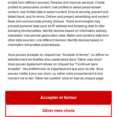
de la...
of data from different sources; Develop and improve services; Create
profiles to personalise content; Use profiles to select personalised
content; Use limited data to select content; Ensure security, prevent and
detect fraud, and fix errors; Deliver and present advertising and content;
Save and communicate privacy choices. These technologies may
process personal data such as IP address and browsing data to offer
Destination Vacances : inscrivez-
following functionalities: Identify devices based on information actively
vous !
requested; Use precise geolocation data; Match and combine data from
other data sources; Link different devices; Identify devices based on
information transmitted automatically.
Vous pouvez accepter en cliquant sur "Accepter et fermer", ou affiner en
sélectionnant les finalités et/ou partenaires dans "Gérer mes choix".
Vous pouvez également refuser en cliquant sur "Continuer sans
accepter". Vos préférences ne s'appliqueront que pour ce site. Vous
Podcasts
Voir plus
pouvez mettre à jour vos choix, ou retirer votre consentement à tout
moment via le lien "Gérer les cookies" situé en bas de chaque page.
Kelly Massol, figure
emblématique de
l'entrepreneuriat féminin
Accepter et fermer
Gérer mes choix