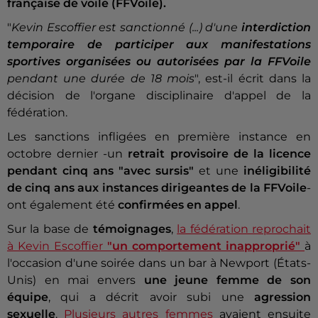
française de voile (FFVoile).
"
Kevin Escoffier est sanctionné (...) d'une
interdiction
temporaire de participer aux manifestations
sportives organisées ou autorisées par la FFVoile
pendant une durée de 18 mois
", est-il écrit dans la
décision de l'organe disciplinaire d'appel de la
fédération.
Les sanctions infligées en première instance en
octobre dernier -un
retrait provisoire de la licence
pendant cinq ans "avec sursis"
et une
inéligibilité
de cinq ans aux instances dirigeantes de la FFVoile
-
ont également été
confirmées en appel
.
Sur la base de
témoignages
,
la fédération reprochait
à Kevin Escoffier
"un comportement inapproprié"
à
l'occasion d'une soirée dans un bar à Newport (États-
Unis) en mai envers
une jeune femme de son
équipe
, qui a décrit avoir subi une
agression
sexuelle
.
Plusieurs autres femmes
avaient ensuite