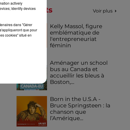
mation actively
Podcasts
vices; Identify devices
Voir plus
rtenaires dans "Gérer
Kelly Massol, figure
s'appliqueront que pour
emblématique de
les cookies" situé en
l'entrepreneuriat
féminin
Aménager un school
bus au Canada et
accueillir les bleus à
Boston,...
Born in the U.S.A -
Bruce Springsteen : la
chanson que
l’Amérique...