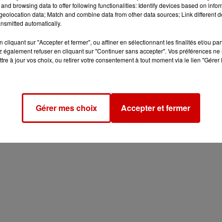
and browsing data to offer following functionalities: Identify devices based on infor
eolocation data; Match and combine data from other data sources; Link different de
nsmitted automatically.
cliquant sur "Accepter et fermer", ou affiner en sélectionnant les finalités et/ou pa
 également refuser en cliquant sur "Continuer sans accepter". Vos préférences ne 
tre à jour vos choix, ou retirer votre consentement à tout moment via le lien "Gérer 
Gérer mes choix
Accepter et fermer