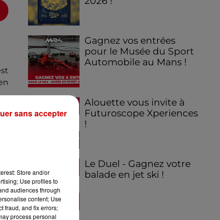
2026 !
Gagnez vos entrées
pour le Musée du Sport
Automobile au Mans !
st
en
Alouette vous invite à
Futuroscope Xperiences
uer sans accepter
!
Le Duel - Gagnez votre
erest: Store and/or
balade en jet ski !
tising; Use profiles to
tand audiences through
personalise content; Use
 fraud, and fix errors;
 may process personal