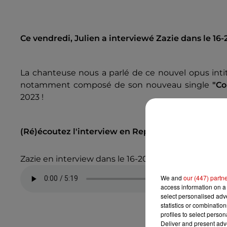
Ce vendredi, Julien a interviewé Zazie dans le 16-2
La chanteuse nous a parlé de ce nouvel opus inti
notamment composé de son nouveau single
"Co
2023 !
(Ré)écoutez l'interview en Replay :
Zazie en interview dans le 16-20
We and
our (447) partn
access information on a 
select personalised ad
statistics or combinatio
profiles to select person
Deliver and present adv