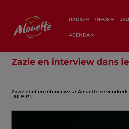
RADIO
INFOS
JE
AGENDA
Zazie en interview dans le
Zazie était en interview sur Alouette ce vendred
"AILE-P".