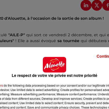
0 d'Alouette, à l'occasion de la sortie de son album !
tulé
"AILE-P"
qui sort ce vendredi 2 décembre, et qui e
uleurs"
! Elle a aussi évoqué
sa tournée
qui débutera 
Contin
Le respect de votre vie privée est notre priorité
ers
do the following data processing based on your consent and/or our legitimate int
device; Use limited data to select advertising; Create profiles for personalised adver
vertising; Measure advertising performance; Measure content performance; Unders
ns of data from different sources; Develop and improve services; Create profiles to 
alised content; Use limited data to select content; Ensure security, prevent and detect
ertising and content; Save and communicate privacy choices. These technologies