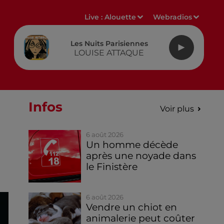
Live :
Alouette
Webradios
Les Nuits Parisiennes
LOUISE ATTAQUE
Infos
Voir plus
6 août 2026
Un homme décède
après une noyade dans
le Finistère
6 août 2026
Vendre un chiot en
animalerie peut coûter