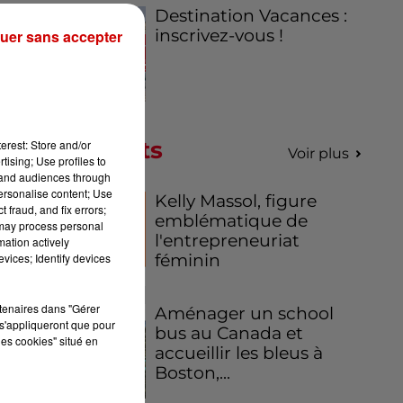
Destination Vacances :
inscrivez-vous !
uer sans accepter
fie
s
la
'a
les
Podcasts
erest: Store and/or
Voir plus
tising; Use profiles to
tand audiences through
personalise content; Use
Kelly Massol, figure
 fraud, and fix errors;
emblématique de
 may process personal
l'entrepreneuriat
mation actively
féminin
vices; Identify devices
rtenaires dans "Gérer
Aménager un school
s'appliqueront que pour
bus au Canada et
les cookies" situé en
accueillir les bleus à
Boston,...