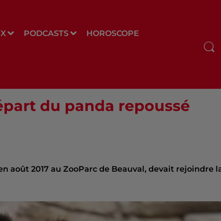
UX
PODCASTS
HOROSCOPE
départ du panda repoussé
n août 2017 au ZooParc de Beauval, devait rejoindre l