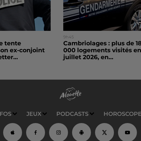
9h45
le tente
Cambriolages : plus de 1
son ex-conjoint
000 logements visités e
tter...
juillet 2026, en...
NFOS
JEUX
PODCASTS
HOROSCOP