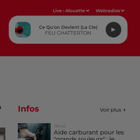
Live :
Alouette
Webradios
Ce Qu'on Devient (la Cle)
FEU CHATTERTON
Infos
a
Voir plus
13h42
Aide carburant pour les
"grands rouleurs" : le