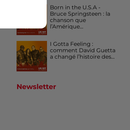
Born in the U.S.A -
Bruce Springsteen : la
chanson que
l’Amérique...
I Gotta Feeling :
comment David Guetta
a changé l’histoire des...
Newsletter