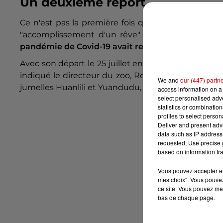
Un deuxième report
Ce n'est pas la première fois que le séjour du ma
"accomplissement d'un rêve" en chinois devait r
pandémie de Covid-19 avait repoussé l'échéance
.
Avec son départ le 25 juillet en Chine "
pour se rep
indiqué le directeur du zoo, Rodolphe Delord, l
We and
our (447) partn
jumelles Huanlili et Yuandudu, dont
le parrain n'e
access information on a 
select personalised ad
statistics or combinatio
profiles to select person
Deliver and present adv
data such as IP address 
requested; Use precise g
based on information tra
Vous pouvez accepter en 
mes choix". Vous pouvez
ce site. Vous pouvez met
bas de chaque page.