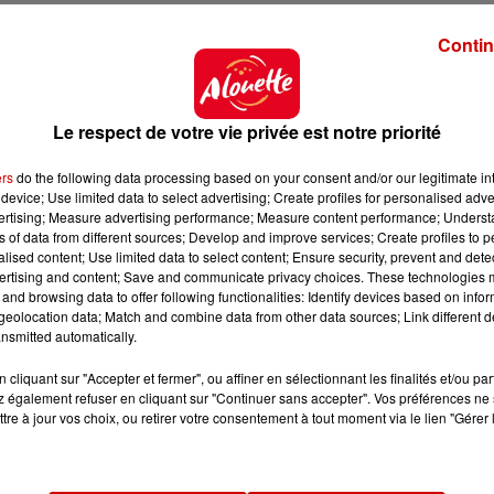
Contin
mmifère bicolore est prolongé. Celui dont le nom signi
ejoindre la Chine à l'âge de trois ou quatre ans mai
 Yuan Meng est aujourd'hui âgé de six ans.
Le respect de votre vie privée est notre priorité
roduire avec une femelle sans lien de parenté
" comme l
e panda Yuan Meng
libèrera de la place pour ses soeurs
, 
ers
do the following data processing based on your consent and/or our legitimate int
st autre que Kylian Mbappé
.
device; Use limited data to select advertising; Create profiles for personalised adver
vertising; Measure advertising performance; Measure content performance; Unders
ns of data from different sources; Develop and improve services; Create profiles to 
alised content; Use limited data to select content; Ensure security, prevent and detect
ertising and content; Save and communicate privacy choices. These technologies
and browsing data to offer following functionalities: Identify devices based on infor
eolocation data; Match and combine data from other data sources; Link different de
nsmitted automatically.
cliquant sur "Accepter et fermer", ou affiner en sélectionnant les finalités et/ou pa
 également refuser en cliquant sur "Continuer sans accepter". Vos préférences ne 
tre à jour vos choix, ou retirer votre consentement à tout moment via le lien "Gérer 