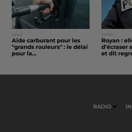
13h42
10h54
Aide carburant pour les
Royan : el
"grands rouleurs" : le délai
d’écraser 
pour la...
et dit regre
RADIO
I