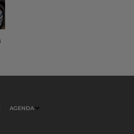
8
n
E
AGENDA