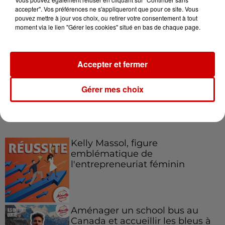
accepter". Vos préférences ne s'appliqueront que pour ce site. Vous
pouvez mettre à jour vos choix, ou retirer votre consentement à tout
moment via le lien "Gérer les cookies" situé en bas de chaque page.
Le Duel - Gagnez votre balade
en jet ski !
Accepter et fermer
Gérer mes choix
Podcasts
Voir plus
Kelly Massol, figure
emblématique de
l'entrepreneuriat féminin
Aménager un school bus au
Canada et accueillir les bleus à