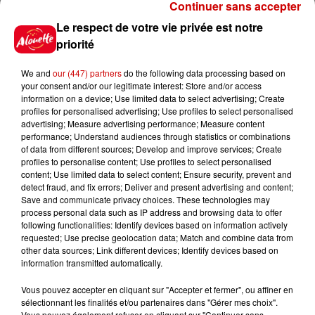
Continuer sans accepter
Le respect de votre vie privée est notre
Jeux
Voir plus
priorité
We and
our (447) partners
do the following data processing based on
Gagnez vos places pour le
your consent and/or our legitimate interest: Store and/or access
Festival du Roi Arthur 2026 !
information on a device; Use limited data to select advertising; Create
profiles for personalised advertising; Use profiles to select personalised
advertising; Measure advertising performance; Measure content
performance; Understand audiences through statistics or combinations
of data from different sources; Develop and improve services; Create
profiles to personalise content; Use profiles to select personalised
Gagnez vos entrées pour le
content; Use limited data to select content; Ensure security, prevent and
Musée du Sport Automobile au
detect fraud, and fix errors; Deliver and present advertising and content;
Mans !
Save and communicate privacy choices. These technologies may
process personal data such as IP address and browsing data to offer
following functionalities: Identify devices based on information actively
requested; Use precise geolocation data; Match and combine data from
other data sources; Link different devices; Identify devices based on
Alouette vous invite à
information transmitted automatically.
Futuroscope Xperiences !
Vous pouvez accepter en cliquant sur "Accepter et fermer", ou affiner en
sélectionnant les finalités et/ou partenaires dans "Gérer mes choix".
Vous pouvez également refuser en cliquant sur "Continuer sans