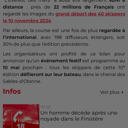
"L'Éverest des mers" a aussi été largement
suivi à
distance
: près de
22 millions de Français
ont
regardé les images du
grand départ des 40 skippers
le 10 novembre 2024
.
Par ailleurs, la course est une fois de plus
regardée à
l'international
, avec 198 diffuseurs étrangers, soit
30% de plus que l'édition précédente.
Les organisateurs ont profité de ce bilan pour
annoncer qu'un
événement festif
est programmé au
e
10 mai
prochain : tous les skippers de cette 10
édition
défileront sur leur bateau
, dans le chenal des
Sables-d'Olonne.
Infos
Voir plus
15h30
Un homme décède après une
noyade dans le Finistère