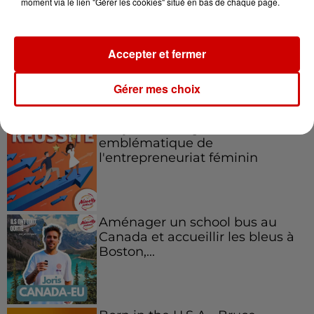
moment via le lien "Gérer les cookies" situé en bas de chaque page.
Accepter et fermer
Podcasts
Gérer mes choix
Voir plus
Kelly Massol, figure
emblématique de
l'entrepreneuriat féminin
Aménager un school bus au
Canada et accueillir les bleus à
Boston,...