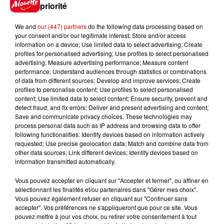
Gagnez vos places pour le
priorité
festival Marché Gourmand 2026
à Coulon !
We and
our (447) partners
do the following data processing based on
your consent and/or our legitimate interest: Store and/or access
information on a device; Use limited data to select advertising; Create
profiles for personalised advertising; Use profiles to select personalised
advertising; Measure advertising performance; Measure content
Le Duel - Gagnez vos entrées
performance; Understand audiences through statistics or combinations
pour l'un des zoos de nos
of data from different sources; Develop and improve services; Create
régions !
profiles to personalise content; Use profiles to select personalised
content; Use limited data to select content; Ensure security, prevent and
detect fraud, and fix errors; Deliver and present advertising and content;
Save and communicate privacy choices. These technologies may
process personal data such as IP address and browsing data to offer
following functionalities: Identify devices based on information actively
Destination Vacances - Gagnez
requested; Use precise geolocation data; Match and combine data from
votre séjour en famille au cœur
other data sources; Link different devices; Identify devices based on
de la...
information transmitted automatically.
Vous pouvez accepter en cliquant sur "Accepter et fermer", ou affiner en
sélectionnant les finalités et/ou partenaires dans "Gérer mes choix".
Vous pouvez également refuser en cliquant sur "Continuer sans
Destination Vacances : inscrivez-
accepter". Vos préférences ne s'appliqueront que pour ce site. Vous
vous !
pouvez mettre à jour vos choix, ou retirer votre consentement à tout