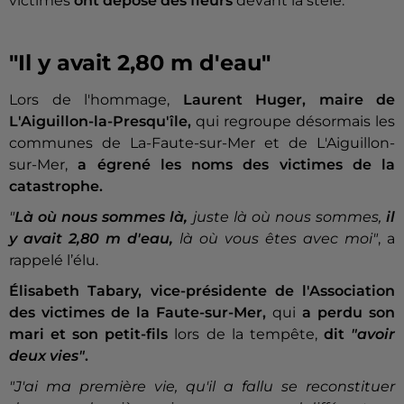
victimes
ont déposé des fleurs
devant la stèle.
"Il y avait 2,80 m d'eau"
Lors de l'hommage,
Laurent Huger, maire de
L'Aiguillon-la-Presqu'île,
qui regroupe désormais les
communes de La-Faute-sur-Mer et de L'Aiguillon-
sur-Mer,
a égrené les noms des victimes de la
catastrophe.
"
Là où nous sommes là,
juste là où nous sommes,
il
y avait 2,80 m d'eau,
là où vous êtes avec moi"
, a
rappelé l’élu.
Élisabeth Tabary, vice-présidente de l'Association
des victimes de la Faute-sur-Mer,
qui
a perdu son
mari et son petit-fils
lors de la tempête,
dit
"avoir
deux vies"
.
"J'ai ma première vie, qu'il a fallu se reconstituer