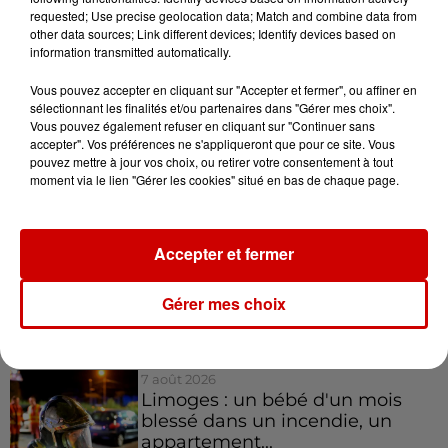
Infos et inscription coupe-file sur
requested; Use precise geolocation data; Match and combine data from
other data sources; Link different devices; Identify devices based on
information transmitted automatically.
Infos
Voir plus
Vous pouvez accepter en cliquant sur "Accepter et fermer", ou affiner en
sélectionnant les finalités et/ou partenaires dans "Gérer mes choix".
9h45
Vous pouvez également refuser en cliquant sur "Continuer sans
Cambriolages : plus de 18 000
accepter". Vos préférences ne s'appliqueront que pour ce site. Vous
logements visités en juillet 2026,
pouvez mettre à jour vos choix, ou retirer votre consentement à tout
en...
moment via le lien "Gérer les cookies" situé en bas de chaque page.
7 août 2026
Accepter et fermer
Pape Léon XIV en France : quel
est son programme ?
Gérer mes choix
7 août 2026
Limoges : un bébé d'un mois
blessé dans un incendie, un
appartement...