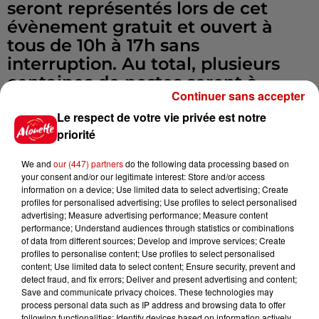
seront représentés lors de cet
évènement gratuit et ouvert à
tous de 10h à 17h sans
interruption. Au total, plusieurs
centaines de postes seront à
Continuer sans accepter
pourvoir, tous types de contrats
Le respect de votre vie privée est notre
confondus (CDI, CDD, stage,
priorité
alternance, intérim...).
We and
our (447) partners
do the following data processing based on
Pour se préparer au mieux à ce
your consent and/or our legitimate interest: Store and/or access
information on a device; Use limited data to select advertising; Create
salon de recrutement, il est
profiles for personalised advertising; Use profiles to select personalised
indispensable de mettre à jour son
advertising; Measure advertising performance; Measure content
CV !
performance; Understand audiences through statistics or combinations
of data from different sources; Develop and improve services; Create
Le jour J, toutes les mesures
profiles to personalise content; Use profiles to select personalised
sanitaires seront en place pour
content; Use limited data to select content; Ensure security, prevent and
detect fraud, and fix errors; Deliver and present advertising and content;
vous accueillir en toute sécurité.
Save and communicate privacy choices. These technologies may
process personal data such as IP address and browsing data to offer
following functionalities: Identify devices based on information actively