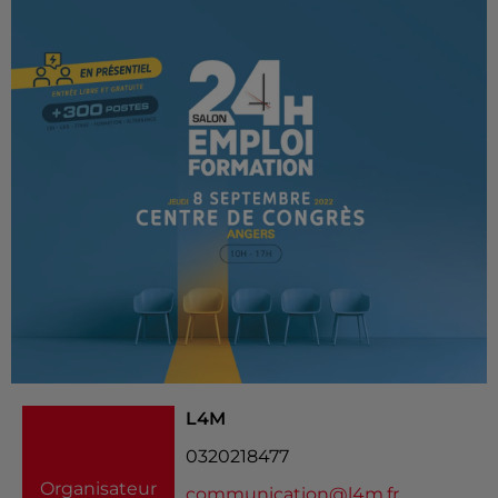
L4M
0320218477
Organisateur
communication@l4m.fr