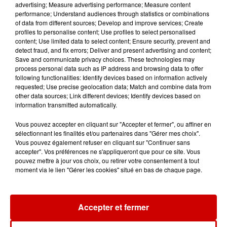
advertising; Measure advertising performance; Measure content
performance; Understand audiences through statistics or combinations
Alouette vous invite à
of data from different sources; Develop and improve services; Create
Futuroscope Xperiences !
profiles to personalise content; Use profiles to select personalised
content; Use limited data to select content; Ensure security, prevent and
detect fraud, and fix errors; Deliver and present advertising and content;
Save and communicate privacy choices. These technologies may
process personal data such as IP address and browsing data to offer
following functionalities: Identify devices based on information actively
requested; Use precise geolocation data; Match and combine data from
Le Duel - Gagnez votre balade
other data sources; Link different devices; Identify devices based on
en jet ski !
information transmitted automatically.
Vous pouvez accepter en cliquant sur "Accepter et fermer", ou affiner en
sélectionnant les finalités et/ou partenaires dans "Gérer mes choix".
Vous pouvez également refuser en cliquant sur "Continuer sans
accepter". Vos préférences ne s'appliqueront que pour ce site. Vous
pouvez mettre à jour vos choix, ou retirer votre consentement à tout
moment via le lien "Gérer les cookies" situé en bas de chaque page.
Podcasts
Voir plus
Kelly Massol, figure
Accepter et fermer
emblématique de
l'entrepreneuriat féminin