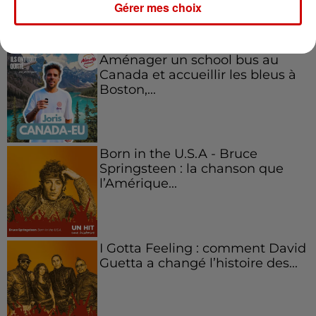
Gérer mes choix
Aménager un school bus au
Canada et accueillir les bleus à
Boston,...
Born in the U.S.A - Bruce
Springsteen : la chanson que
l’Amérique...
I Gotta Feeling : comment David
Guetta a changé l’histoire des...