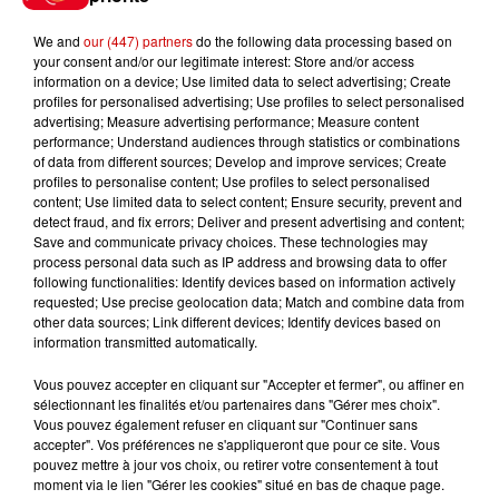
We and
our (447) partners
do the following data processing based on
your consent and/or our legitimate interest: Store and/or access
information on a device; Use limited data to select advertising; Create
profiles for personalised advertising; Use profiles to select personalised
Gagnez vos entrées pour le
advertising; Measure advertising performance; Measure content
Musée du Sport Automobile au
performance; Understand audiences through statistics or combinations
of data from different sources; Develop and improve services; Create
Mans !
profiles to personalise content; Use profiles to select personalised
content; Use limited data to select content; Ensure security, prevent and
detect fraud, and fix errors; Deliver and present advertising and content;
Save and communicate privacy choices. These technologies may
process personal data such as IP address and browsing data to offer
Alouette vous invite à
following functionalities: Identify devices based on information actively
Futuroscope Xperiences !
requested; Use precise geolocation data; Match and combine data from
other data sources; Link different devices; Identify devices based on
information transmitted automatically.
Vous pouvez accepter en cliquant sur "Accepter et fermer", ou affiner en
sélectionnant les finalités et/ou partenaires dans "Gérer mes choix".
Le Duel - Gagnez votre balade
Vous pouvez également refuser en cliquant sur "Continuer sans
en jet ski !
accepter". Vos préférences ne s'appliqueront que pour ce site. Vous
pouvez mettre à jour vos choix, ou retirer votre consentement à tout
moment via le lien "Gérer les cookies" situé en bas de chaque page.