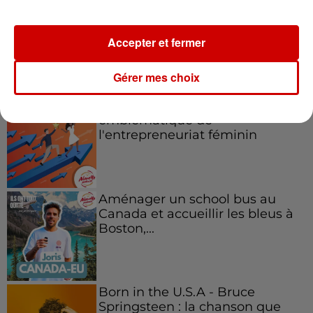
Accepter et fermer
Podcasts
Voir plus
Gérer mes choix
Kelly Massol, figure
emblématique de
l'entrepreneuriat féminin
Aménager un school bus au
Canada et accueillir les bleus à
Boston,...
Born in the U.S.A - Bruce
Springsteen : la chanson que