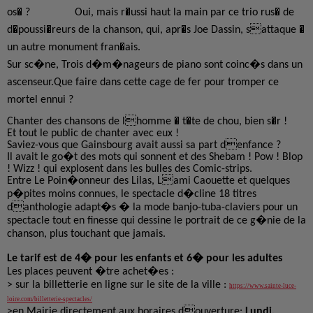
os� ?
Oui, mais r�ussi haut la main par ce trio rus� de
d�poussi�reurs de la chanson, qui, apr�s Joe Dassin, sattaque �
un autre monument fran�ais.
Sur sc�ne, Trois d�m�nageurs de piano sont coinc�s dans un
ascenseur.
Que faire dans cette cage de fer pour tromper ce
mortel ennui ?
Chanter des chansons de lhomme � t�te de chou, bien s�r !
Et tout le public de chanter avec eux !
Saviez-vous que Gainsbourg avait aussi sa part denfance ?
Il avait le go�t des mots qui sonnent et des Shebam ! Pow ! Blop
! Wizz ! qui explosent dans les bulles des Comic-strips.
Entre Le Poin�onneur des Lilas, Lami Caouette et quelques
p�pites moins connues, le spectacle d�cline 18 titres
danthologie adapt�s � la mode banjo-tuba-claviers pour un
spectacle tout en finesse qui dessine le portrait de ce g�nie de la
chanson, plus touchant que jamais.
Le tarif est de 4
�
pour les enfants et 6� pour les adultes
Les places peuvent �tre achet�
es :
>
sur la billetterie en ligne sur le site de la ville :
https://www.sainte-luce-
loire.com/billetterie-spectacles/
>
en Mairie directement au
x
horaire
s
douverture:
Lundi,