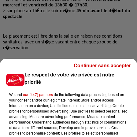
mercredi
et
vendredi
de 13h30 � 17h30
.
> sur place au ThÈtre le soir m�me
45min avant le d�but du
spectacle
Le placement est libre dans la salle en raison des conditions
sanitaire
s, avec un si�ge vacant entre chaque groupe de
r�servation.
Infos
Continuer sans accepter
Voir plus
Le respect de votre vie privée est notre
priorité
8 août 2026
Aide carburant pour les "grands
We and
our (447) partners
do the following data processing based on
rouleurs" : le délai pour la...
your consent and/or our legitimate interest: Store and/or access
information on a device; Use limited data to select advertising; Create
profiles for personalised advertising; Use profiles to select personalised
advertising; Measure advertising performance; Measure content
performance; Understand audiences through statistics or combinations
8 août 2026
of data from different sources; Develop and improve services; Create
Royan : elle tente d’écraser son
profiles to personalise content; Use profiles to select personalised
ex-conjoint et dit regretter...