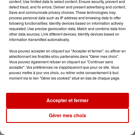
content; Use limited data to select content; Ensure security, prevent and
detect fraud, and fix errors; Deliver and present advertising and content;
Save and communicate privacy choices. These technologies may
process personal data such as IP address and browsing data to offer
following functionalities: Identify devices based on information actively
8 août 2026
requested; Use precise geolocation data; Match and combine data from
Cambriolages : plus de 18 000
other data sources; Link different devices; Identify devices based on
logements visités en juillet 2026,
information transmitted automatically.
en...
Vous pouvez accepter en cliquant sur "Accepter et fermer", ou affiner en
sélectionnant les finalités et/ou partenaires dans "Gérer mes choix".
Vous pouvez également refuser en cliquant sur "Continuer sans
7 août 2026
accepter". Vos préférences ne s'appliqueront que pour ce site. Vous
Pape Léon XIV en France : quel
pouvez mettre à jour vos choix, ou retirer votre consentement à tout
moment via le lien "Gérer les cookies" situé en bas de chaque page.
est son programme ?
Accepter et fermer
Gérer mes choix
Jeux
Voir plus