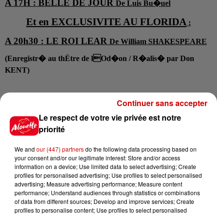
A 17H : BELLE DE JOUR
De Luis Bu�uel
Et en EXCLUSIVITE AU FLORIDA
:
A 20h30 : LE ROI LEAR
De William SHAKESPEARE
(Enregistr� au thÈtre de lOd�on / R�alis� par Don
KENT)
Infos
Continuer sans accepter
Voir plus
Le respect de votre vie privée est notre
priorité
6 août 2026
Un homme décède après une
We and
our (447) partners
do the following data processing based on
noyade dans le Finistère
your consent and/or our legitimate interest: Store and/or access
information on a device; Use limited data to select advertising; Create
profiles for personalised advertising; Use profiles to select personalised
advertising; Measure advertising performance; Measure content
performance; Understand audiences through statistics or combinations
6 août 2026
of data from different sources; Develop and improve services; Create
Vendre un chiot en animalerie
profiles to personalise content; Use profiles to select personalised
peut coûter très cher