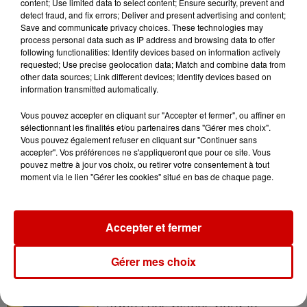
content; Use limited data to select content; Ensure security, prevent and
detect fraud, and fix errors; Deliver and present advertising and content;
Save and communicate privacy choices. These technologies may
process personal data such as IP address and browsing data to offer
following functionalities: Identify devices based on information actively
6 août 2026
requested; Use precise geolocation data; Match and combine data from
Invasion de physalies sur des
other data sources; Link different devices; Identify devices based on
plages du Sud-Ouest
information transmitted automatically.
Vous pouvez accepter en cliquant sur "Accepter et fermer", ou affiner en
sélectionnant les finalités et/ou partenaires dans "Gérer mes choix".
Vous pouvez également refuser en cliquant sur "Continuer sans
6 août 2026
accepter". Vos préférences ne s'appliqueront que pour ce site. Vous
À LA UNE : affaire Manon
pouvez mettre à jour vos choix, ou retirer votre consentement à tout
moment via le lien "Gérer les cookies" situé en bas de chaque page.
Relandeau, musée cambriolé et
Amel Bent en...
Accepter et fermer
Gérer mes choix
Jeux
Voir plus