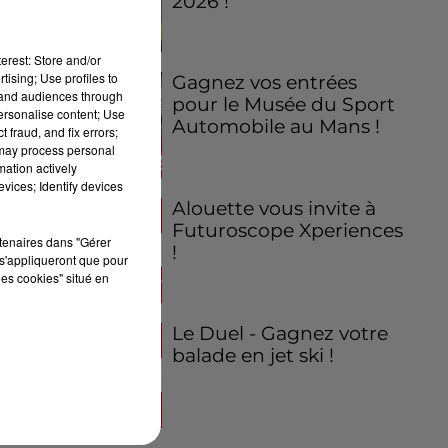
2026 !
erest: Store and/or
tising; Use profiles to
Gagnez vos entrées
tand audiences through
pour le Musée du Sport
personalise content; Use
Automobile au Mans !
 fraud, and fix errors;
 may process personal
mation actively
vices; Identify devices
Alouette vous invite à
Futuroscope Xperiences
rtenaires dans "Gérer
!
s'appliqueront que pour
les cookies" situé en
Le Duel - Gagnez votre
balade en jet ski !