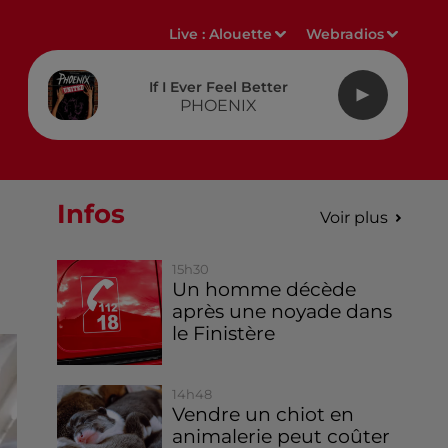
Live :
Alouette
Webradios
If I Ever Feel Better
PHOENIX
Infos
Voir plus
15h30
Un homme décède
après une noyade dans
le Finistère
14h48
Vendre un chiot en
animalerie peut coûter