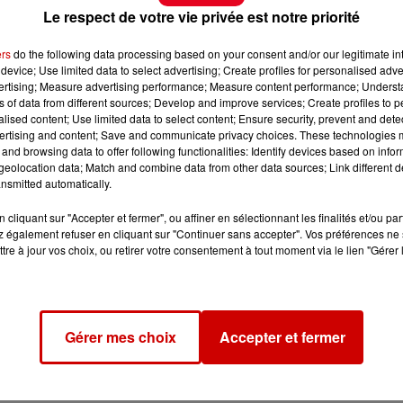
Le respect de votre vie privée est notre priorité
ers
do the following data processing based on your consent and/or our legitimate int
device; Use limited data to select advertising; Create profiles for personalised adver
vertising; Measure advertising performance; Measure content performance; Unders
ns of data from different sources; Develop and improve services; Create profiles to 
alised content; Use limited data to select content; Ensure security, prevent and detect
ertising and content; Save and communicate privacy choices. These technologies
and browsing data to offer following functionalities: Identify devices based on infor
eolocation data; Match and combine data from other data sources; Link different de
nsmitted automatically.
cliquant sur "Accepter et fermer", ou affiner en sélectionnant les finalités et/ou pa
 également refuser en cliquant sur "Continuer sans accepter". Vos préférences ne 
tre à jour vos choix, ou retirer votre consentement à tout moment via le lien "Gérer 
s rencontrer le samedi 5 septembre afin de vous
'expression cr�atrice polyvalent et argile )
Gérer mes choix
Accepter et fermer
0 l, 3 tours )