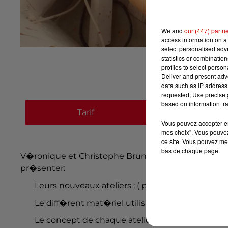
We and
our (447) partn
access information on a 
select personalised ad
statistics or combinatio
profiles to select person
Deliver and present adv
data such as IP address 
requested; Use precise g
based on information tra
Tarif
Payant
Vous pouvez accepter en 
mes choix". Vous pouvez
ce site. Vous pouvez met
bas de chaque page.
V�ronique et Christophe Brunet proposent de vou
pr�senter:
Leurs nouveaux ateliers : ( poterie, tournage et d
Le diff�rent mat�riel utilis� ( Four c�ramique 10
Le concept de chaque atelier :