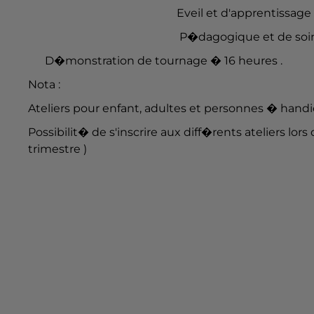
Eveil et d'apprentissage ( poterie,
P�dagogique et de soin � la person
D�monstration de tournage � 16 heures .
Nota :
Ateliers pour enfant, adultes et personnes � hand
Possibilit� de s'inscrire aux diff�rents ateliers
trimestre )