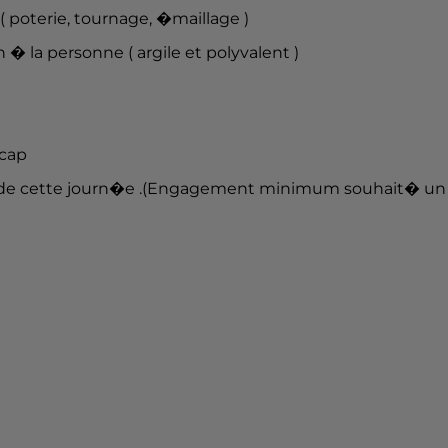
 tournage, �maillage )
ne ( argile et polyvalent )
icap
 lors de cette journ�e .(Engagement minimum souhait� un