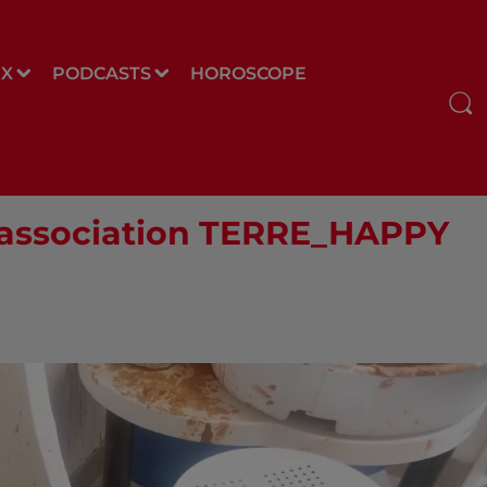
UX
PODCASTS
HOROSCOPE
 association TERRE_HAPPY