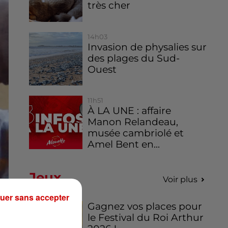
très cher
14h03
Invasion de physalies sur
des plages du Sud-
Ouest
11h51
À LA UNE : affaire
Manon Relandeau,
musée cambriolé et
Amel Bent en...
Jeux
Voir plus
uer sans accepter
Gagnez vos places pour
le Festival du Roi Arthur