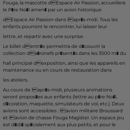
Fouga, la mascotte dEspace Air Passion, accueillera
le P�re No�l amen� par un avion historique
dEspace Air Passion dans lapr�s-midi. Tous les
enfants pourront le rencontrer, lui laisser leur
lettre, et repartir avec une surprise.
Le billet dentr�e permettra de d�couvrir la
collection da�ronefs pr�sent�s dans les 3500 m� du
hall principal dexposition, ainsi que les appareils en
maintenance ou en cours de restauration dans
les ateliers.
Au cours de lapr�s-midi, plusieurs animations
seront propos�es aux enfants (lettre au p�re No�l,
d�coration, maquette, simulateurs de vol, etc.). Deux
avions sont accessibles : lavion militaire Broussard
et lavion de chasse Fouga Magister. Un espace jeu
est d�di� sp�cialement aux plus petits, et pour le