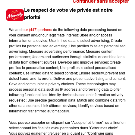
Continuer sans accepter
public. V�ritable mus�e vivant, il expose des avions,
Le respect de votre vie privée est notre
des planeurs ayant marqu� lhistoire de
priorité
laviation, certains tr�s rares, voire uniques au
monde.
We and
our (447) partners
do the following data processing based on
your consent and/or our legitimate interest: Store and/or access
Tarifs : Adulte 6 � - Tarif r�duit : 3 � (enfant de 7 � 18
information on a device; Use limited data to select advertising; Create
ans, �tudiant, ch�meur, handicap�)
profiles for personalised advertising; Use profiles to select personalised
advertising; Measure advertising performance; Measure content
Gratuit� : moins de 7 ans - Pass � tribu � : 15 � (2
performance; Understand audiences through statistics or combinations
adultes + 2 � 5 enfants de 7 � 18 ans)
of data from different sources; Develop and improve services; Create
profiles to personalise content; Use profiles to select personalised
Infos
content; Use limited data to select content; Ensure security, prevent and
Voir plus
detect fraud, and fix errors; Deliver and present advertising and content;
Save and communicate privacy choices. These technologies may
process personal data such as IP address and browsing data to offer
8 août 2026
following functionalities: Identify devices based on information actively
Aide carburant pour les "grands
requested; Use precise geolocation data; Match and combine data from
rouleurs" : le délai pour la...
other data sources; Link different devices; Identify devices based on
information transmitted automatically.
Vous pouvez accepter en cliquant sur "Accepter et fermer", ou affiner en
sélectionnant les finalités et/ou partenaires dans "Gérer mes choix".
8 août 2026
Vous pouvez également refuser en cliquant sur "Continuer sans