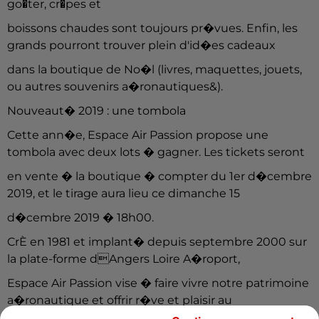
go�ter, cr�pes et
boissons chaudes sont toujours pr�vues. Enfin, les
grands pourront trouver plein d'id�es cadeaux
dans la boutique de No�l (livres, maquettes, jouets,
ou autres souvenirs a�ronautiques&).
Nouveaut� 2019 : une tombola
Cette ann�e, Espace Air Passion propose une
tombola avec deux lots � gagner. Les tickets seront
en vente � la boutique � compter du 1er d�cembre
2019, et le tirage aura lieu ce dimanche 15
d�cembre 2019 � 18h00.
CrÈ en 1981 et implant� depuis septembre 2000 sur
la plate-forme dAngers Loire A�roport,
Espace Air Passion vise � faire vivre notre patrimoine
a�ronautique et offrir r�ve et plaisir au