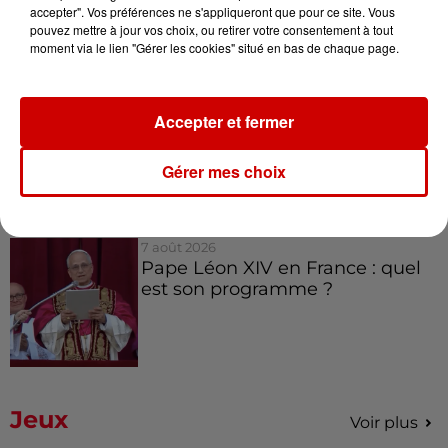
Royan : elle tente d’écraser son
accepter". Vos préférences ne s'appliqueront que pour ce site. Vous
ex-conjoint et dit regretter...
pouvez mettre à jour vos choix, ou retirer votre consentement à tout
moment via le lien "Gérer les cookies" situé en bas de chaque page.
8 août 2026
Accepter et fermer
Cambriolages : plus de 18 000
logements visités en juillet 2026,
Gérer mes choix
en...
7 août 2026
Pape Léon XIV en France : quel
est son programme ?
Jeux
Voir plus