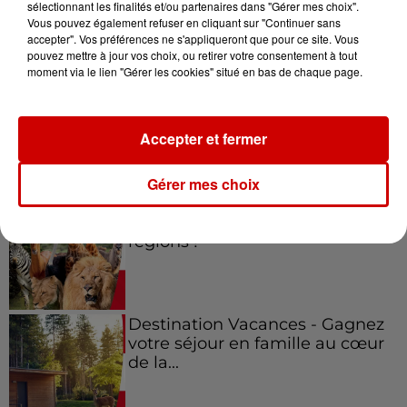
sélectionnant les finalités et/ou partenaires dans "Gérer mes choix".
Vous pouvez également refuser en cliquant sur "Continuer sans
Jeux
Voir plus
accepter". Vos préférences ne s'appliqueront que pour ce site. Vous
pouvez mettre à jour vos choix, ou retirer votre consentement à tout
moment via le lien "Gérer les cookies" situé en bas de chaque page.
Gagnez vos places pour le
festival Marché Gourmand 2026
à Coulon !
Accepter et fermer
Gérer mes choix
Le Duel - Gagnez vos entrées
pour l'un des zoos de nos
régions !
Destination Vacances - Gagnez
votre séjour en famille au cœur
de la...