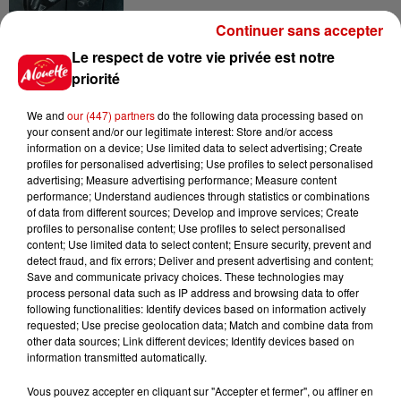
Continuer sans accepter
10h54
Le respect de votre vie privée est notre
Royan : elle tente d’écraser son
ex-conjoint et dit regretter...
priorité
We and
our (447) partners
do the following data processing based on
your consent and/or our legitimate interest: Store and/or access
information on a device; Use limited data to select advertising; Create
9h45
profiles for personalised advertising; Use profiles to select personalised
Cambriolages : plus de 18 000
advertising; Measure advertising performance; Measure content
logements visités en juillet 2026,
performance; Understand audiences through statistics or combinations
of data from different sources; Develop and improve services; Create
en...
profiles to personalise content; Use profiles to select personalised
content; Use limited data to select content; Ensure security, prevent and
detect fraud, and fix errors; Deliver and present advertising and content;
Save and communicate privacy choices. These technologies may
7 août 2026
process personal data such as IP address and browsing data to offer
Pape Léon XIV en France : quel
following functionalities: Identify devices based on information actively
est son programme ?
requested; Use precise geolocation data; Match and combine data from
other data sources; Link different devices; Identify devices based on
information transmitted automatically.
Vous pouvez accepter en cliquant sur "Accepter et fermer", ou affiner en