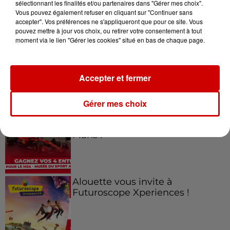
sélectionnant les finalités et/ou partenaires dans "Gérer mes choix".
Vous pouvez également refuser en cliquant sur "Continuer sans
Jeux
Voir plus
accepter". Vos préférences ne s'appliqueront que pour ce site. Vous
pouvez mettre à jour vos choix, ou retirer votre consentement à tout
moment via le lien "Gérer les cookies" situé en bas de chaque page.
Gagnez vos places pour le
Festival du Roi Arthur 2026 !
Accepter et fermer
Gérer mes choix
Gagnez vos entrées pour le
Musée du Sport Automobile au
Mans !
Alouette vous invite à
Futuroscope Xperiences !