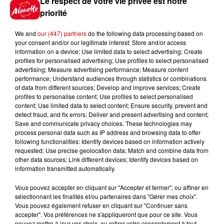
Le respect de votre vie privée est notre
Le Choc des terroirs : le Curé
priorité
Nantais ou le Chabichou du
Poitou ?...
We and
our (447) partners
do the following data processing based on
your consent and/or our legitimate interest: Store and/or access
information on a device; Use limited data to select advertising; Create
11h11
profiles for personalised advertising; Use profiles to select personalised
Face aux aboiements de chiens
advertising; Measure advertising performance; Measure content
performance; Understand audiences through statistics or combinations
bruyants, cette commune de
of data from different sources; Develop and improve services; Create
l’Ouest...
profiles to personalise content; Use profiles to select personalised
content; Use limited data to select content; Ensure security, prevent and
detect fraud, and fix errors; Deliver and present advertising and content;
Save and communicate privacy choices. These technologies may
10h32
process personal data such as IP address and browsing data to offer
"Nous sommes passés à côté
following functionalities: Identify devices based on information actively
d'un drame" : une voiture chute
requested; Use precise geolocation data; Match and combine data from
sur la...
other data sources; Link different devices; Identify devices based on
information transmitted automatically.
Vous pouvez accepter en cliquant sur "Accepter et fermer", ou affiner en
sélectionnant les finalités et/ou partenaires dans "Gérer mes choix".
Vous pouvez également refuser en cliquant sur "Continuer sans
Jeux
Voir plus
accepter". Vos préférences ne s'appliqueront que pour ce site. Vous
pouvez mettre à jour vos choix, ou retirer votre consentement à tout