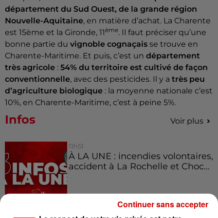
département du Sud Ouest, de la grande région
Nouvelle-Aquitaine
, en matière d’achat. La Charente
ème
est 15ème et la Gironde, 11
. Il faut préciser qu’une
bonne partie du
vignoble cognaçais
se trouve en
Charente-Maritime. Et puis, c’est un
département
très agricole
:
54% du territoire est cultivé de façon
conventionnelle
, avec des pesticides. Il y a
très peu
d’agriculture biologique
: la moyenne nationale c’est
10%, en Charente-Maritime, c’est à peine 5%.
Infos
Voir plus
11h51
À LA UNE : incendies volontaires,
accident à La Rochelle et Choc...
Continuer sans accepter
11h28