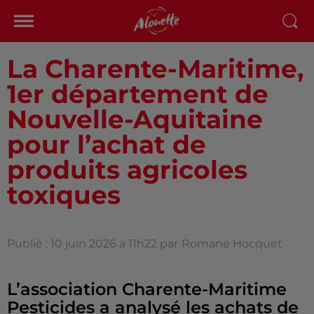
La Charente-Maritime,
1er département de
Nouvelle-Aquitaine
pour l’achat de
produits agricoles
toxiques
Publié : 10 juin 2026 à 11h22 par
Romane Hocquet
L’association Charente-Maritime
Pesticides a analysé les achats de