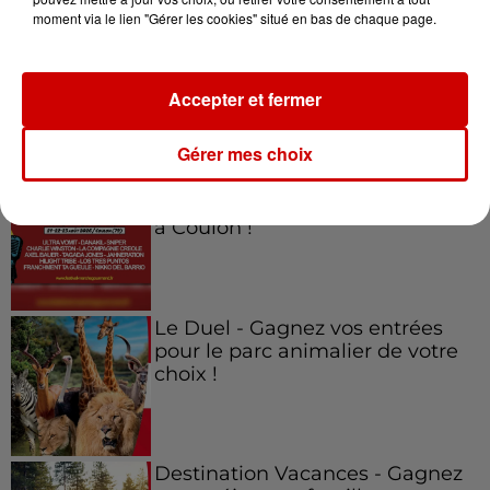
moment via le lien "Gérer les cookies" situé en bas de chaque page.
Gagnez vos places pour
l'événement Ride the Show à
Morlaix !
Accepter et fermer
Gérer mes choix
Gagnez vos places pour le
festival Marché Gourmand 2026
à Coulon !
Le Duel - Gagnez vos entrées
pour le parc animalier de votre
choix !
Destination Vacances - Gagnez