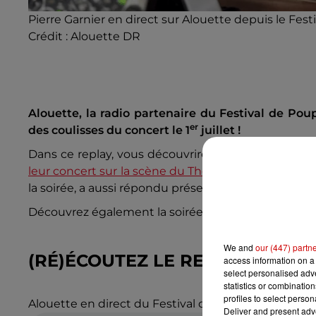
Pierre Garnier en direct sur Alouette depuis le Fes
Crédit :
Alouette DR
Alouette, la radio partenaire du Festival de Poupe
er
des coulisses du concert le 1
juillet !
Dans ce replay, vous découvrirez les confidences
leur concert sur la scène du Théâtre de Verdure
. L
la soirée, a aussi répondu présent au micro d'Alouet
Découvrez également la soirée en images, dans n
We and
our (447) partn
(RÉ)ÉCOUTEZ LE REPLAY DE L’É
access information on a 
select personalised ad
statistics or combinatio
profiles to select person
Alouette en direct du Festival de Poupet avec Lancel
Deliver and present adv