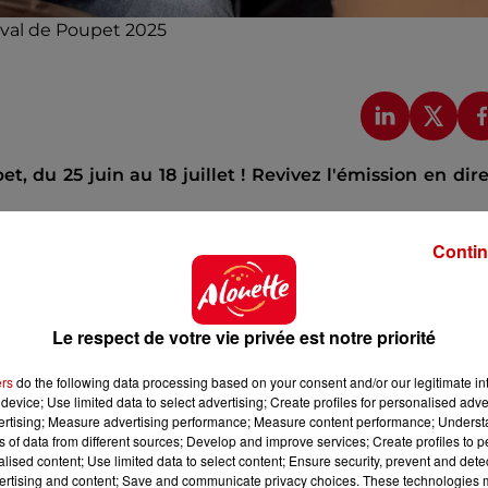
tival de Poupet 2025
t, du 25 juin au 18 juillet ! Revivez l'émission en dir
 de
Pierre Garnier et Jérémy Frerot
, à quelques heures 
Contin
e jeune artiste
Lancelot
, programmé en première partie 
te.
otre
galerie photos
!
Le respect de votre vie privée est notre priorité
ers
do the following data processing based on your consent and/or our legitimate int
MISSION :
device; Use limited data to select advertising; Create profiles for personalised adver
vertising; Measure advertising performance; Measure content performance; Unders
ns of data from different sources; Develop and improve services; Create profiles to 
alised content; Use limited data to select content; Ensure security, prevent and detect
ot, Jérémy Frerot et Pierre Garnier : le replay
ertising and content; Save and communicate privacy choices. These technologies