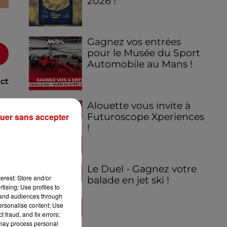
2026 !
Gagnez vos entrées
pour le Musée du Sport
Automobile au Mans !
ect
Alouette vous invite à
de
Futuroscope Xperiences
uer sans accepter
de
!
Le Duel - Gagnez votre
erest: Store and/or
balade en jet ski !
tising; Use profiles to
tand audiences through
personalise content; Use
 fraud, and fix errors;
 may process personal