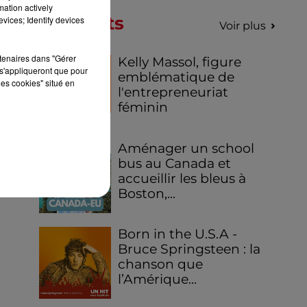
mation actively
Podcasts
vices; Identify devices
Voir plus
rtenaires dans "Gérer
Kelly Massol, figure
s'appliqueront que pour
emblématique de
les cookies" situé en
l'entrepreneuriat
féminin
Aménager un school
bus au Canada et
accueillir les bleus à
Boston,...
Born in the U.S.A -
Bruce Springsteen : la
chanson que
l’Amérique...