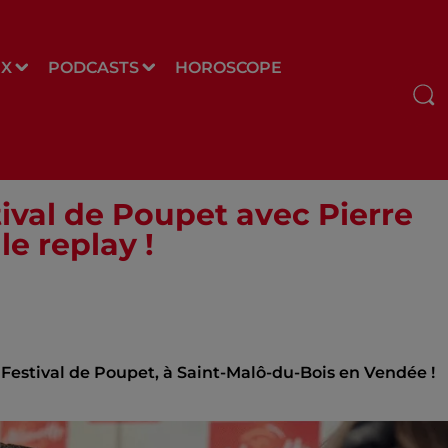
UX
PODCASTS
HOROSCOPE
tival de Poupet avec Pierre
le replay !
au Festival de Poupet, à Saint-Malô-du-Bois en Vendée !