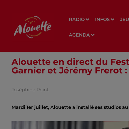
RADIO
INFOS
JE
AGENDA
Alouette en direct du Fes
Garnier et Jérémy Frerot : 
Joséphine Point
Mardi 1er juillet, Alouette a installé ses studios 