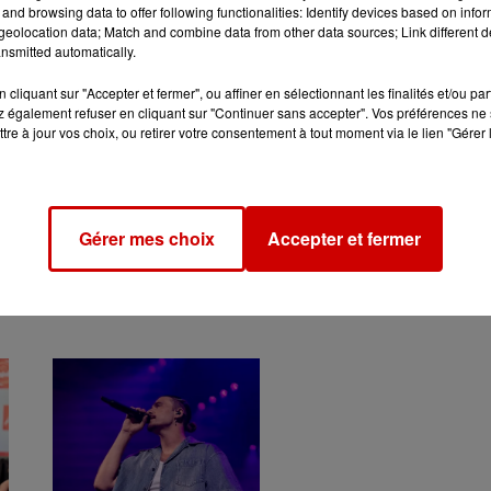
and browsing data to offer following functionalities: Identify devices based on infor
eolocation data; Match and combine data from other data sources; Link different de
nsmitted automatically.
cliquant sur "Accepter et fermer", ou affiner en sélectionnant les finalités et/ou pa
 également refuser en cliquant sur "Continuer sans accepter". Vos préférences ne 
tre à jour vos choix, ou retirer votre consentement à tout moment via le lien "Gérer 
Gérer mes choix
Accepter et fermer