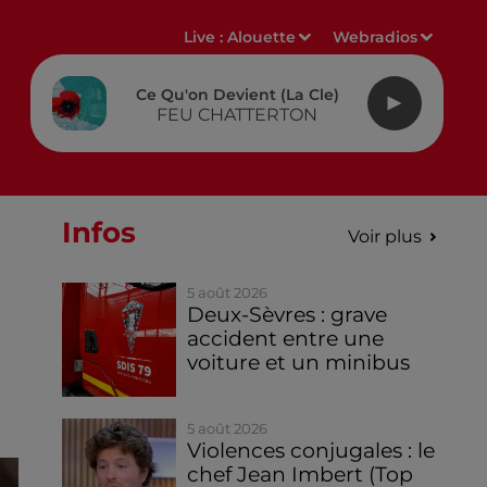
Live :
Alouette
Webradios
Ce Qu'on Devient (la Cle)
FEU CHATTERTON
Infos
Voir plus
5 août 2026
Deux-Sèvres : grave
accident entre une
voiture et un minibus
5 août 2026
Violences conjugales : le
chef Jean Imbert (Top