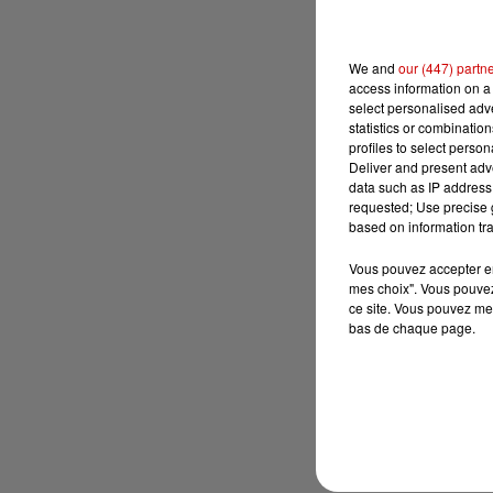
We and
our (447) partn
access information on a 
select personalised ad
statistics or combinatio
profiles to select person
Deliver and present adv
data such as IP address 
requested; Use precise g
based on information tra
Vous pouvez accepter en 
mes choix". Vous pouvez
ce site. Vous pouvez met
bas de chaque page.