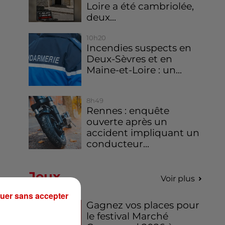
Loire a été cambriolée,
deux...
10h20
Incendies suspects en
Deux-Sèvres et en
Maine-et-Loire : un...
8h49
Rennes : enquête
ouverte après un
accident impliquant un
conducteur...
Jeux
Voir plus
uer sans accepter
Gagnez vos places pour
le festival Marché