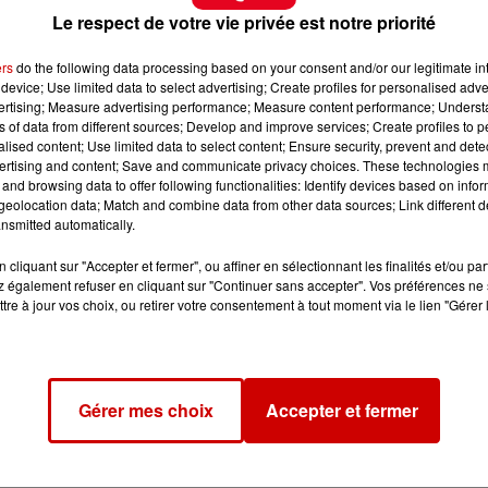
Le respect de votre vie privée est notre priorité
ers
do the following data processing based on your consent and/or our legitimate int
device; Use limited data to select advertising; Create profiles for personalised adver
vertising; Measure advertising performance; Measure content performance; Unders
ns of data from different sources; Develop and improve services; Create profiles to 
alised content; Use limited data to select content; Ensure security, prevent and detect
ertising and content; Save and communicate privacy choices. These technologies
and browsing data to offer following functionalities: Identify devices based on infor
eolocation data; Match and combine data from other data sources; Link different de
nsmitted automatically.
cliquant sur "Accepter et fermer", ou affiner en sélectionnant les finalités et/ou pa
 également refuser en cliquant sur "Continuer sans accepter". Vos préférences ne 
tre à jour vos choix, ou retirer votre consentement à tout moment via le lien "Gérer 
Gérer mes choix
Accepter et fermer