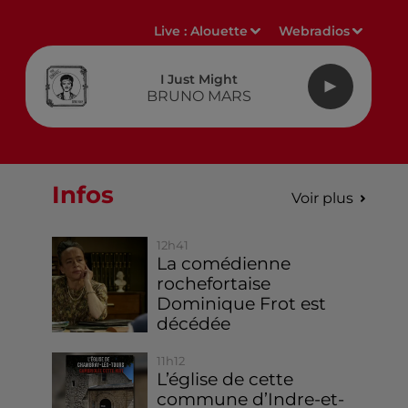
Live :
Alouette
Webradios
I Just Might
BRUNO MARS
Infos
Voir plus
12h41
La comédienne
rochefortaise
Dominique Frot est
décédée
11h12
L’église de cette
commune d’Indre-et-