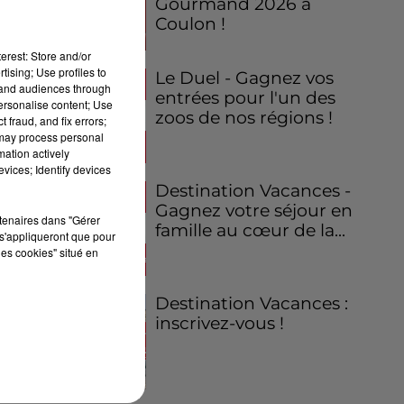
Gourmand 2026 à
Coulon !
erest: Store and/or
tising; Use profiles to
Le Duel - Gagnez vos
tand audiences through
entrées pour l'un des
personalise content; Use
zoos de nos régions !
 fraud, and fix errors;
 may process personal
mation actively
vices; Identify devices
Destination Vacances -
Gagnez votre séjour en
rtenaires dans "Gérer
famille au cœur de la...
s'appliqueront que pour
les cookies" situé en
Destination Vacances :
inscrivez-vous !