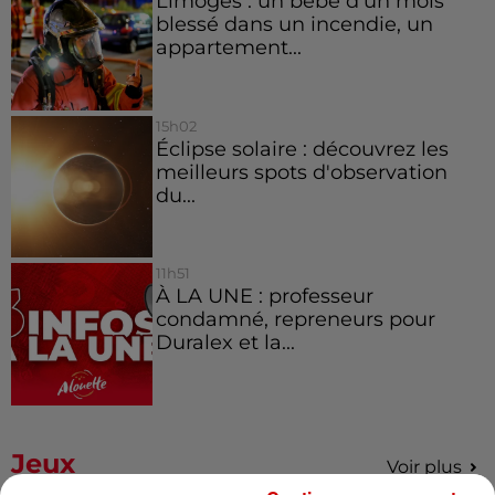
Limoges : un bébé d'un mois
blessé dans un incendie, un
appartement...
15h02
Éclipse solaire : découvrez les
meilleurs spots d'observation
du...
11h51
À LA UNE : professeur
condamné, repreneurs pour
Duralex et la...
Jeux
Voir plus