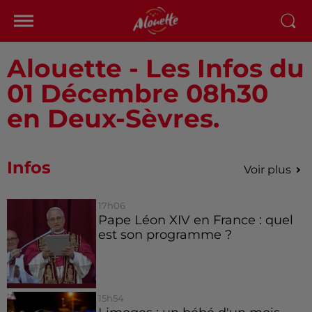
Alouette - Les Infos du
01 Décembre 08h30
en Deux-Sèvres.
Infos
Voir plus
17h06
Pape Léon XIV en France : quel
est son programme ?
15h54