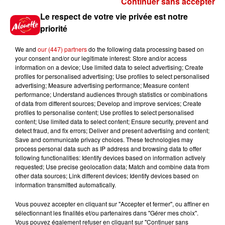
Continuer sans accepter
Le Duel - Gagnez vos entrées
Le respect de votre vie privée est notre
pour l'un des zoos de nos
priorité
régions !
We and
our (447) partners
do the following data processing based on
your consent and/or our legitimate interest: Store and/or access
information on a device; Use limited data to select advertising; Create
profiles for personalised advertising; Use profiles to select personalised
Gagnez vos places pour le
advertising; Measure advertising performance; Measure content
Festival du Roi Arthur 2026 !
performance; Understand audiences through statistics or combinations
of data from different sources; Develop and improve services; Create
profiles to personalise content; Use profiles to select personalised
content; Use limited data to select content; Ensure security, prevent and
detect fraud, and fix errors; Deliver and present advertising and content;
Save and communicate privacy choices. These technologies may
Gagnez vos entrées pour le
process personal data such as IP address and browsing data to offer
Musée du Sport Automobile au
following functionalities: Identify devices based on information actively
requested; Use precise geolocation data; Match and combine data from
Mans !
other data sources; Link different devices; Identify devices based on
information transmitted automatically.
Vous pouvez accepter en cliquant sur "Accepter et fermer", ou affiner en
sélectionnant les finalités et/ou partenaires dans "Gérer mes choix".
Destination Vacances - Gagnez
Vous pouvez également refuser en cliquant sur "Continuer sans