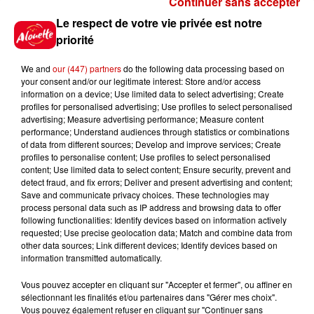
Continuer sans accepter
Gagnez vos places pour le
Le respect de votre vie privée est notre
festival Marché Gourmand 2026
priorité
à Coulon !
We and
our (447) partners
do the following data processing based on
your consent and/or our legitimate interest: Store and/or access
information on a device; Use limited data to select advertising; Create
profiles for personalised advertising; Use profiles to select personalised
Le Duel - Gagnez vos entrées
advertising; Measure advertising performance; Measure content
pour l'un des zoos de nos
performance; Understand audiences through statistics or combinations
régions !
of data from different sources; Develop and improve services; Create
profiles to personalise content; Use profiles to select personalised
content; Use limited data to select content; Ensure security, prevent and
detect fraud, and fix errors; Deliver and present advertising and content;
Save and communicate privacy choices. These technologies may
Destination Vacances - Gagnez
process personal data such as IP address and browsing data to offer
votre séjour en famille au cœur
following functionalities: Identify devices based on information actively
requested; Use precise geolocation data; Match and combine data from
de la...
other data sources; Link different devices; Identify devices based on
information transmitted automatically.
Vous pouvez accepter en cliquant sur "Accepter et fermer", ou affiner en
sélectionnant les finalités et/ou partenaires dans "Gérer mes choix".
Destination Vacances : inscrivez-
Vous pouvez également refuser en cliquant sur "Continuer sans