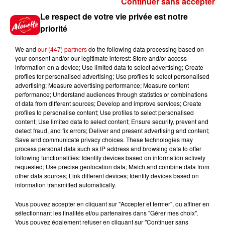
Continuer sans accepter
Gagnez vos places pour le
Le respect de votre vie privée est notre
Festival du Roi Arthur 2026 !
priorité
We and
our (447) partners
do the following data processing based on
your consent and/or our legitimate interest: Store and/or access
information on a device; Use limited data to select advertising; Create
profiles for personalised advertising; Use profiles to select personalised
Gagnez vos entrées pour le
advertising; Measure advertising performance; Measure content
Musée du Sport Automobile au
performance; Understand audiences through statistics or combinations
Mans !
of data from different sources; Develop and improve services; Create
profiles to personalise content; Use profiles to select personalised
content; Use limited data to select content; Ensure security, prevent and
detect fraud, and fix errors; Deliver and present advertising and content;
Save and communicate privacy choices. These technologies may
Alouette vous invite à
process personal data such as IP address and browsing data to offer
Futuroscope Xperiences !
following functionalities: Identify devices based on information actively
requested; Use precise geolocation data; Match and combine data from
other data sources; Link different devices; Identify devices based on
information transmitted automatically.
Vous pouvez accepter en cliquant sur "Accepter et fermer", ou affiner en
sélectionnant les finalités et/ou partenaires dans "Gérer mes choix".
Le Duel - Gagnez votre balade
Vous pouvez également refuser en cliquant sur "Continuer sans