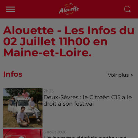
Alouette - Les Infos du
02 Juillet 11h00 en
Maine-et-Loire.
Infos
Voir plus
7h03
Deux-Sèvres : le Citroën C15 a le
droit à son festival
6 août 2026