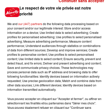
Continuer sans accepter
Gagnez vos places pour le
Le respect de votre vie privée est notre
festival Marché Gourmand 2026
priorité
à Coulon !
We and
our (447) partners
do the following data processing based on
your consent and/or our legitimate interest: Store and/or access
information on a device; Use limited data to select advertising; Create
profiles for personalised advertising; Use profiles to select personalised
Le Duel - Gagnez vos entrées
advertising; Measure advertising performance; Measure content
pour l'un des zoos de nos
performance; Understand audiences through statistics or combinations
régions !
of data from different sources; Develop and improve services; Create
profiles to personalise content; Use profiles to select personalised
content; Use limited data to select content; Ensure security, prevent and
detect fraud, and fix errors; Deliver and present advertising and content;
Save and communicate privacy choices. These technologies may
Destination Vacances - Gagnez
process personal data such as IP address and browsing data to offer
votre séjour en famille au cœur
following functionalities: Identify devices based on information actively
requested; Use precise geolocation data; Match and combine data from
de la...
other data sources; Link different devices; Identify devices based on
information transmitted automatically.
Vous pouvez accepter en cliquant sur "Accepter et fermer", ou affiner en
sélectionnant les finalités et/ou partenaires dans "Gérer mes choix".
Destination Vacances : inscrivez-
Vous pouvez également refuser en cliquant sur "Continuer sans