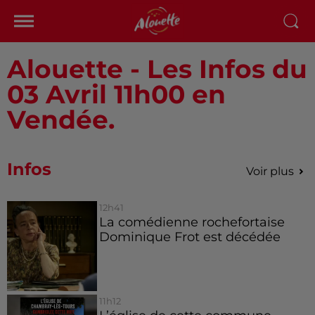
Alouette - Les Infos du
03 Avril 11h00 en
Vendée.
Infos
Voir plus
12h41
La comédienne rochefortaise
Dominique Frot est décédée
11h12