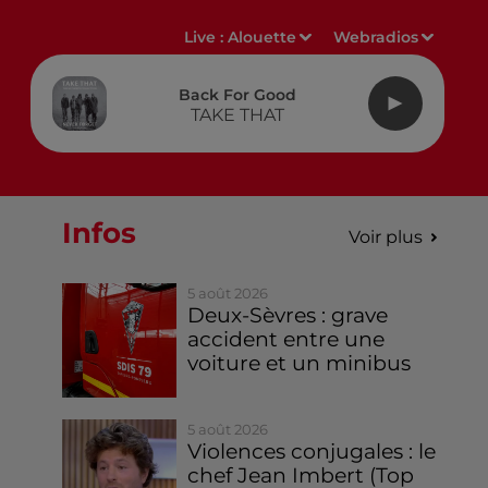
Live :
Alouette
Webradios
Back For Good
TAKE THAT
Infos
Voir plus
5 août 2026
Deux-Sèvres : grave
accident entre une
voiture et un minibus
5 août 2026
Violences conjugales : le
chef Jean Imbert (Top