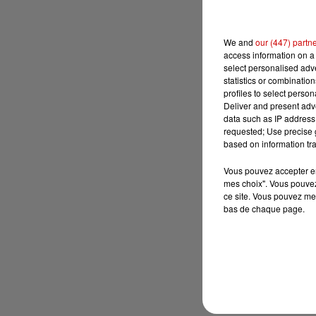
We and
our (447) partn
access information on a 
select personalised ad
statistics or combinatio
profiles to select person
Deliver and present adv
data such as IP address 
requested; Use precise g
based on information tra
Vous pouvez accepter en 
mes choix". Vous pouvez
ce site. Vous pouvez met
bas de chaque page.