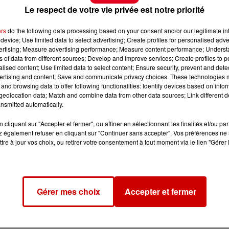
Le respect de votre vie privée est notre priorité
ers
do the following data processing based on your consent and/or our legitimate int
device; Use limited data to select advertising; Create profiles for personalised adver
vertising; Measure advertising performance; Measure content performance; Unders
ns of data from different sources; Develop and improve services; Create profiles to 
alised content; Use limited data to select content; Ensure security, prevent and detect
ertising and content; Save and communicate privacy choices. These technologies
and browsing data to offer following functionalities: Identify devices based on infor
eolocation data; Match and combine data from other data sources; Link different de
nsmitted automatically.
cliquant sur "Accepter et fermer", ou affiner en sélectionnant les finalités et/ou pa
 également refuser en cliquant sur "Continuer sans accepter". Vos préférences ne 
tre à jour vos choix, ou retirer votre consentement à tout moment via le lien "Gérer 
Gérer mes choix
Accepter et fermer