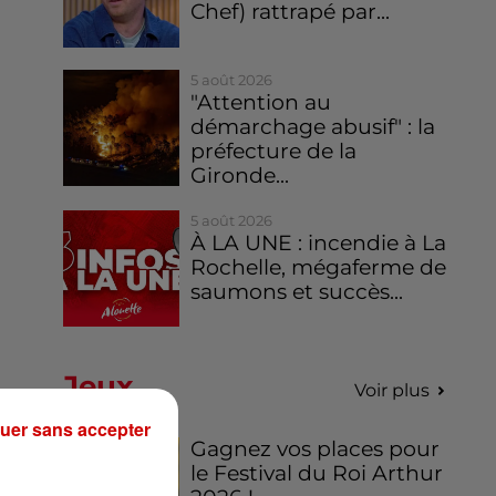
Chef) rattrapé par...
5 août 2026
"Attention au
démarchage abusif" : la
préfecture de la
Gironde...
5 août 2026
À LA UNE : incendie à La
Rochelle, mégaferme de
saumons et succès...
Jeux
Voir plus
uer sans accepter
Gagnez vos places pour
le Festival du Roi Arthur