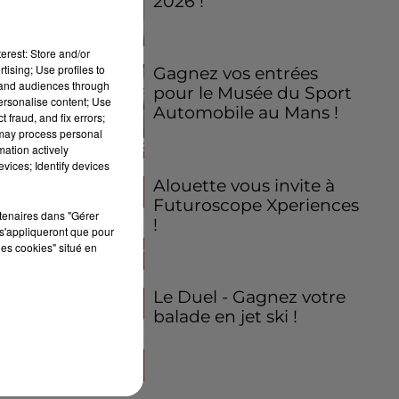
2026 !
erest: Store and/or
tising; Use profiles to
Gagnez vos entrées
tand audiences through
pour le Musée du Sport
personalise content; Use
Automobile au Mans !
 fraud, and fix errors;
 may process personal
mation actively
vices; Identify devices
Alouette vous invite à
Futuroscope Xperiences
rtenaires dans "Gérer
!
s'appliqueront que pour
les cookies" situé en
Le Duel - Gagnez votre
balade en jet ski !