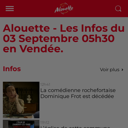
Alouette - Les Infos du
03 Septembre 05h30
en Vendée.
Infos
Voir plus
12h41
La comédienne rochefortaise
Dominique Frot est décédée
11h12