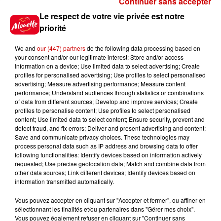
Continuer sans accepter
Gagnez vos places pour le
Le respect de votre vie privée est notre
festival Marché Gourmand 2026
priorité
à Coulon !
We and
our (447) partners
do the following data processing based on
your consent and/or our legitimate interest: Store and/or access
information on a device; Use limited data to select advertising; Create
profiles for personalised advertising; Use profiles to select personalised
Le Duel - Gagnez vos entrées
advertising; Measure advertising performance; Measure content
pour l'un des zoos de nos
performance; Understand audiences through statistics or combinations
régions !
of data from different sources; Develop and improve services; Create
profiles to personalise content; Use profiles to select personalised
content; Use limited data to select content; Ensure security, prevent and
detect fraud, and fix errors; Deliver and present advertising and content;
Save and communicate privacy choices. These technologies may
Destination Vacances - Gagnez
process personal data such as IP address and browsing data to offer
votre séjour en famille au cœur
following functionalities: Identify devices based on information actively
requested; Use precise geolocation data; Match and combine data from
de la...
other data sources; Link different devices; Identify devices based on
information transmitted automatically.
Vous pouvez accepter en cliquant sur "Accepter et fermer", ou affiner en
sélectionnant les finalités et/ou partenaires dans "Gérer mes choix".
Destination Vacances : inscrivez-
Vous pouvez également refuser en cliquant sur "Continuer sans