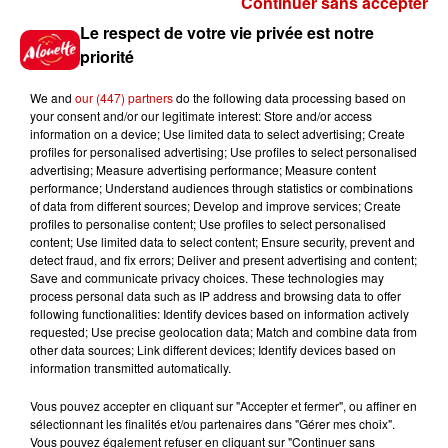
Continuer sans accepter
Gagnez vos places pour le
Le respect de votre vie privée est notre
Festival du Roi Arthur 2026 !
priorité
We and
our (447) partners
do the following data processing based on
your consent and/or our legitimate interest: Store and/or access
information on a device; Use limited data to select advertising; Create
profiles for personalised advertising; Use profiles to select personalised
Gagnez vos entrées pour le
advertising; Measure advertising performance; Measure content
Musée du Sport Automobile au
performance; Understand audiences through statistics or combinations
Mans !
of data from different sources; Develop and improve services; Create
profiles to personalise content; Use profiles to select personalised
content; Use limited data to select content; Ensure security, prevent and
detect fraud, and fix errors; Deliver and present advertising and content;
Save and communicate privacy choices. These technologies may
Alouette vous invite à
process personal data such as IP address and browsing data to offer
Futuroscope Xperiences !
following functionalities: Identify devices based on information actively
requested; Use precise geolocation data; Match and combine data from
other data sources; Link different devices; Identify devices based on
information transmitted automatically.
Vous pouvez accepter en cliquant sur "Accepter et fermer", ou affiner en
sélectionnant les finalités et/ou partenaires dans "Gérer mes choix".
Le Duel - Gagnez votre balade
Vous pouvez également refuser en cliquant sur "Continuer sans