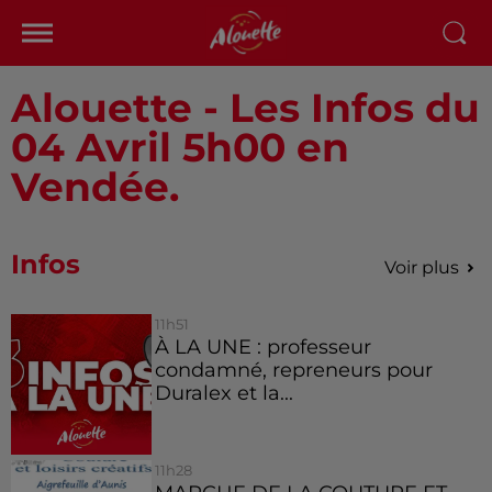
Alouette - Les Infos du
04 Avril 5h00 en
Vendée.
Infos
Voir plus
11h51
À LA UNE : professeur
condamné, repreneurs pour
Duralex et la...
11h28